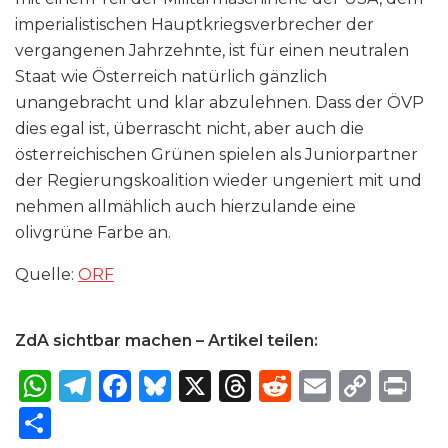
imperialistischen Hauptkriegsverbrecher der
vergangenen Jahrzehnte, ist für einen neutralen
Staat wie Österreich natürlich gänzlich
unangebracht und klar abzulehnen. Dass der ÖVP
dies egal ist, überrascht nicht, aber auch die
österreichischen Grünen spielen als Juniorpartner
der Regierungskoalition wieder ungeniert mit und
nehmen allmählich auch hierzulande eine
olivgrüne Farbe an.
Quelle:
ORF
ZdA sichtbar machen – Artikel teilen:
W
T
F
B
X
T
R
E
C
P
h
el
a
lu
h
e
m
o
ri
S