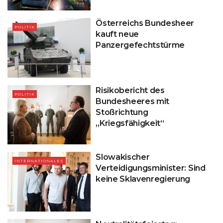
Österreichs Bundesheer
POLITIK
kauft neue
Panzergefechtstürme
Risikobericht des
POLITIK
Bundesheeres mit
Stoßrichtung
„Kriegsfähigkeit“
Slowakischer
INTERNATIONALES
Verteidigungsminister: Sind
keine Sklavenregierung