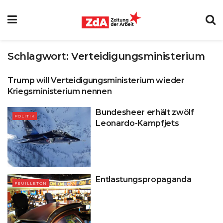
Schlagwort:
Verteidigungsministerium
Trump will Verteidigungsministerium wieder
INTERNATIONALES
Kriegsministerium nennen
Bundesheer erhält zwölf
POLITIK
Leonardo-Kampfjets
Entlastungspropaganda
FEUILLETON