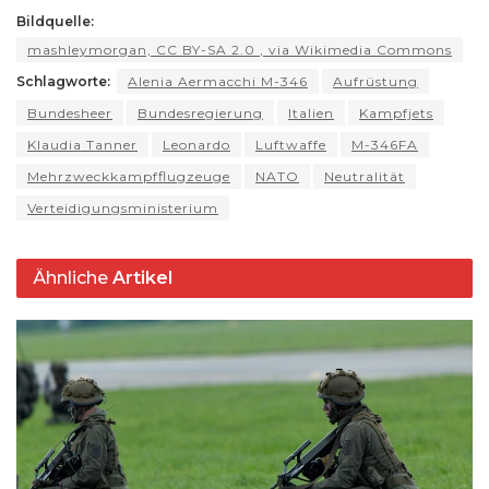
h
ts
g
e
s
a
di
l
y
t
Bildquelle:
ar
mashleymorgan, CC BY-SA 2.0
, via Wikimedia Commons
A
ra
b
k
d
t
Li
e
Schlagworte:
Alenia Aermacchi M-346
Aufrüstung
p
m
o
y
s
n
Bundesheer
Bundesregierung
Italien
Kampfjets
p
o
k
Klaudia Tanner
Leonardo
Luftwaffe
M-346FA
k
Mehrzweckkampfflugzeuge
NATO
Neutralität
Verteidigungsministerium
Ähnliche
Artikel