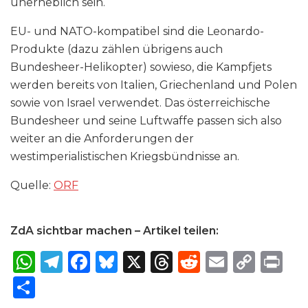
unerheblich sein.
EU- und NATO-kompatibel sind die Leonardo-
Produkte (dazu zählen übrigens auch
Bundesheer-Helikopter) sowieso, die Kampfjets
werden bereits von Italien, Griechenland und Polen
sowie von Israel verwendet. Das österreichische
Bundesheer und seine Luftwaffe passen sich also
weiter an die Anforderungen der
westimperialistischen Kriegsbündnisse an.
Quelle:
ORF
ZdA sichtbar machen – Artikel teilen:
W
T
F
B
X
T
R
E
C
P
h
el
a
lu
h
e
m
o
ri
S
a
e
c
e
re
d
ai
p
n