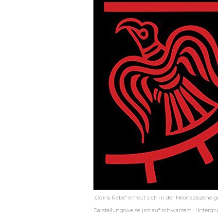
„Odins Rabe“ erfreut sich in der Neonaziszene gro
Darstellungsweise (rot auf schwarzem Hintergru