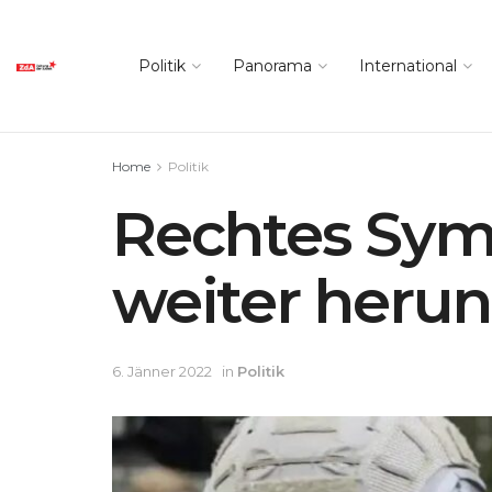
Politik
Panorama
International
Home
Politik
Rechtes Sym
weiter herun
6. Jänner 2022
in
Politik