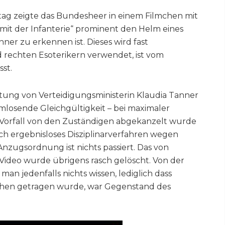
tag zeigte das Bundesheer in einem Filmchen mit
 mit der Infanterie“ prominent den Helm eines
er zu erkennen ist. Dieses wird fast
d rechten Esoterikern verwendet, ist vom
st.
tung von Verteidigungsministerin Klaudia Tanner
mlosende Gleichgültigkeit – bei maximaler
 Vorfall von den Zuständigen abgekanzelt wurde
lich ergebnisloses Disziplinarverfahren wegen
zugsordnung ist nichts passiert. Das von
ideo wurde übrigens rasch gelöscht. Von der
an jedenfalls nichts wissen, lediglich dass
ichen getragen wurde, war Gegenstand des