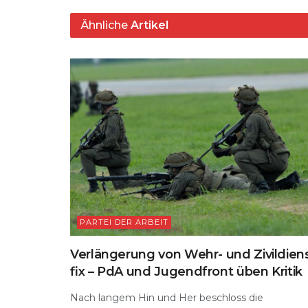
A
ra
b
k
Ähnliche
Artikel
p
m
o
y
s
p
o
k
PARTEI DER ARBEIT
Verlängerung von Wehr- und Zivildien
fix – PdA und Jugendfront üben Kritik
Nach langem Hin und Her beschloss die