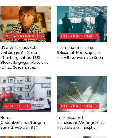
INTERNATIONALES
INTERNATIONALES
„Die Welt muss Kuba
Internationalistische
verteidigen“ – Greta
Solidarität: Kneecap reist
Thunberg kritisiert US-
mit Hilfskonvoi nach Kuba
Blockade gegen Kuba und
ruft zu Solidarität auf
GESCHICHTE
INTERNATIONALES
Heute:
Israel beschießt
Gedenkveranstaltungen
libanesische Wohngebiete
zum 12. Februar 1934
mit weißem Phosphor