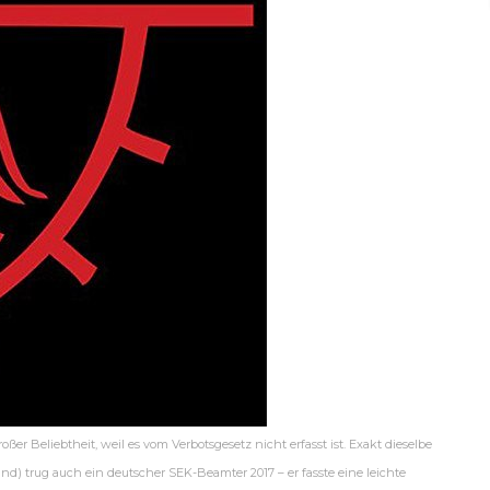
ßer Beliebtheit, weil es vom Verbotsgesetz nicht erfasst ist. Exakt dieselbe
nd) trug auch ein deutscher SEK-Beamter 2017 – er fasste eine leichte