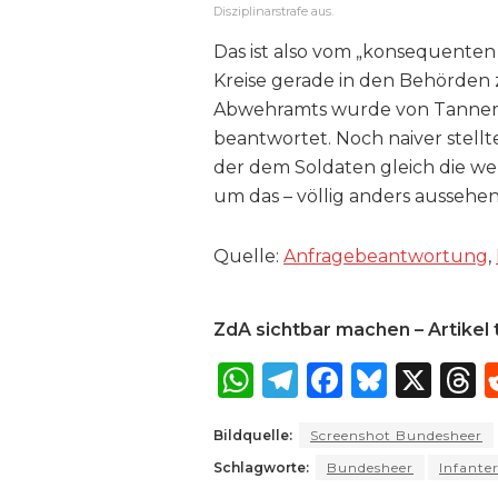
Disziplinarstrafe aus.
Das ist also vom „konsequente
Kreise gerade in den Behörden 
Abwehramts wurde von Tanner „w
beantwortet. Noch naiver stell
der dem Soldaten gleich die we
um das – völlig anders ausseh
Quelle:
Anfragebeantwortung
,
ZdA sichtbar machen – Artikel t
W
T
F
B
X
T
h
el
a
lu
Bildquelle:
Screenshot Bundesheer
a
e
c
e
r
Schlagworte:
Bundesheer
Infanter
ts
g
e
s
a