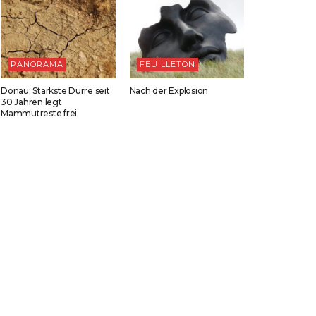
PANORAMA
FEUILLETON
Donau: Stärkste Dürre seit
Nach der Explosion
30 Jahren legt
Mammutreste frei