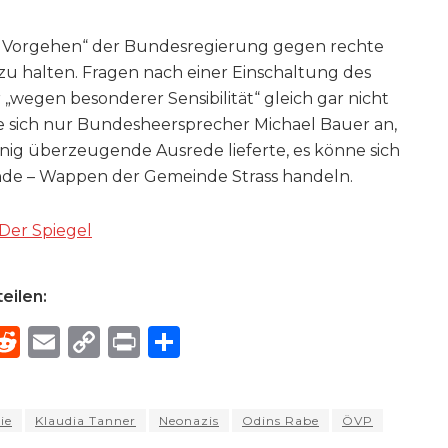
n Vorgehen“ der Bundesregierung gegen rechte
zu halten. Fragen nach einer Einschaltung des
egen besonderer Sensibilität“ gleich gar nicht
te sich nur Bundesheersprecher Michael Bauer an,
nig überzeugende Ausrede lieferte, es könne sich
ende – Wappen der Gemeinde Strass handeln.
Der Spiegel
eilen:
R
E
C
P
S
h
e
m
o
ri
h
e
d
ai
p
n
ar
ie
Klaudia Tanner
Neonazis
Odins Rabe
ÖVP
di
l
y
t
e