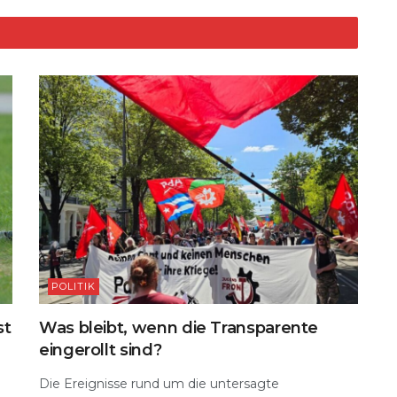
d
t
Li
n
k
POLITIK
st
Was bleibt, wenn die Transparente
eingerollt sind?
Die Ereignisse rund um die untersagte