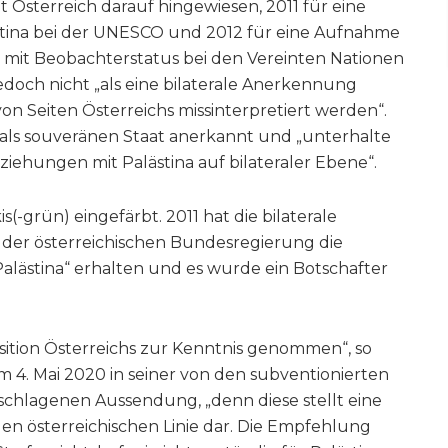
 Österreich darauf hingewiesen, 2011 für eine
ästina bei der UNESCO und 2012 für eine Aufnahme
at mit Beobachterstatus bei den Vereinten Nationen
edoch nicht „als eine bilaterale Anerkennung
von Seiten Österreichs missinterpretiert werden“.
t als souveränen Staat anerkannt und „unterhalte
ziehungen mit Palästina auf bilateraler Ebene“.
(-grün) eingefärbt. 2011 hat die bilaterale
i der österreichischen Bundesregierung die
lästina“ erhalten und es wurde ein Botschafter
sition Österreichs zur Kenntnis genommen“, so
m 4. Mai 2020 in seiner von den subventionierten
chlagenen Aussendung, „denn diese stellt eine
en österreichischen Linie dar. Die Empfehlung