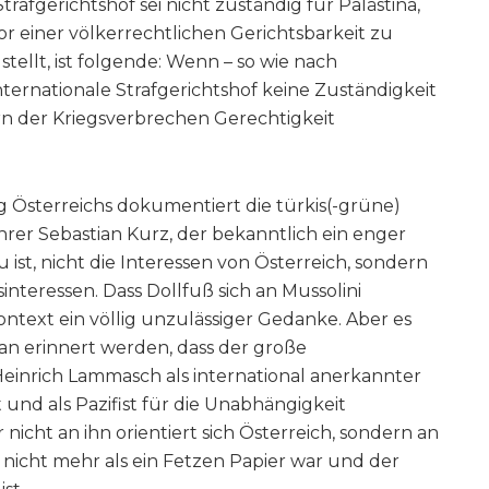
trafgerichtshof sei nicht zuständig für Palästina,
 vor einer völkerrechtlichen Gerichtsbarkeit zu
 stellt, ist folgende: Wenn – so wie nach
Internationale Strafgerichtshof keine Zuständigkeit
ern der Kriegsverbrechen Gerechtigkeit
 Österreichs dokumentiert die türkis(-grüne)
er Sebastian Kurz, der bekanntlich ein enger
st, nicht die Interessen von Österreich, sondern
interessen. Dass Dollfuß sich an Mussolini
Kontext ein völlig unzulässiger Gedanke. Aber es
ran erinnert werden, dass der große
Heinrich Lammasch als international anerkannter
 und als Pazifist für die Unabhängigkeit
 nicht an ihn orientiert sich Österreich, sondern an
 nicht mehr als ein Fetzen Papier war und der