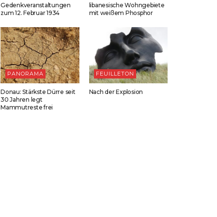
Gedenkveranstaltungen
libanesische Wohngebiete
zum 12. Februar 1934
mit weißem Phosphor
PANORAMA
FEUILLETON
Donau: Stärkste Dürre seit
Nach der Explosion
30 Jahren legt
Mammutreste frei