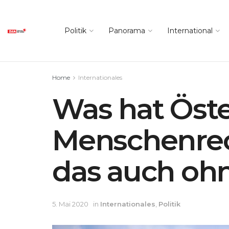
Politik
Panorama
International
Home
Internationales
Was hat Öste
Menschenrec
das auch ohn
5. Mai 2020
in
Internationales
,
Politik