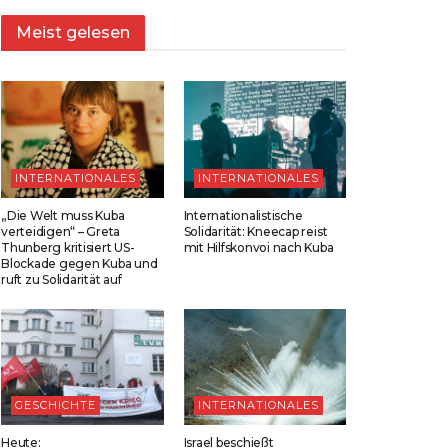
Meist gelesen
INTERNATIONALES
INTERNATIONALES
„Die Welt muss Kuba
Internationalistische
verteidigen“ – Greta
Solidarität: Kneecap reist
Thunberg kritisiert US-
mit Hilfskonvoi nach Kuba
Blockade gegen Kuba und
ruft zu Solidarität auf
GESCHICHTE
INTERNATIONALES
Heute:
Israel beschießt