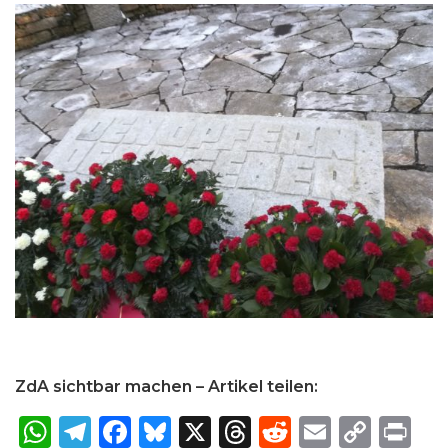
ZdA sichtbar machen – Artikel teilen:
W
T
F
B
X
T
R
E
C
P