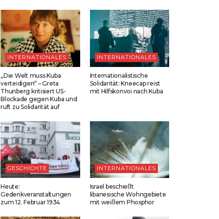
INTERNATIONALES
INTERNATIONALES
„Die Welt muss Kuba
Internationalistische
verteidigen“ – Greta
Solidarität: Kneecap reist
Thunberg kritisiert US-
mit Hilfskonvoi nach Kuba
Blockade gegen Kuba und
ruft zu Solidarität auf
GESCHICHTE
INTERNATIONALES
Heute:
Israel beschießt
Gedenkveranstaltungen
libanesische Wohngebiete
zum 12. Februar 1934
mit weißem Phosphor