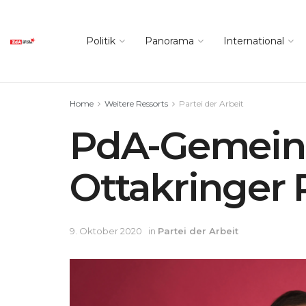
Politik
Panorama
International
Home
Weitere Ressorts
Partei der Arbeit
PdA-Gemeinde
Ottakringer
9. Oktober 2020
in
Partei der Arbeit