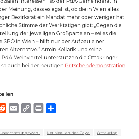
ozialen Interessen.“ so der PdA-Gemeinderat in
der Meinung, dass es egal ist, ob die in Wien alles
ger Bezirksrat ein Mandat mehr oder weniger hat,
techliche Stimme der Werktätigen gibt: „Gegen die
llung der jeweiligen Großparteien – sei es die
e SPÖ in Wien – hilft nur der Aufbau einer
n Alternative.“ Armin Kollarik und seine
PdA-Weinviertel unterstützen die Ottakringer
 so auch bei der heutigen
Pritschendemonstration
eilen:
R
E
C
P
S
h
e
m
o
ri
h
e
d
ai
p
n
ar
rksvertretungswahl
Neusiedl an der Zaya
Ottakring
di
l
y
t
e