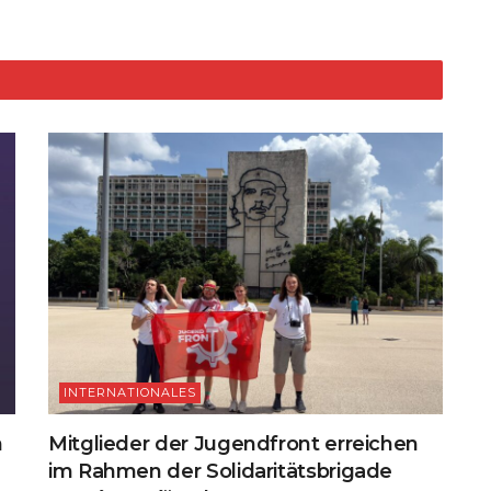
d
t
Li
n
k
INTERNATIONALES
n
Mitglieder der Jugendfront erreichen
im Rahmen der Solidaritätsbrigade