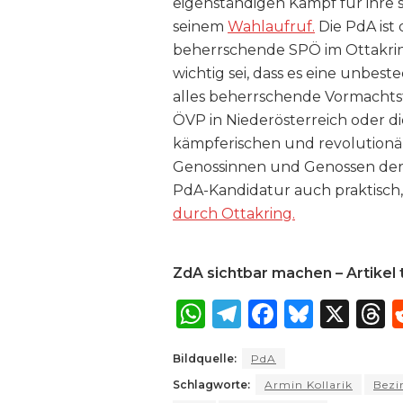
eigenständigen Kampf für ihre s
seinem
Wahlaufruf.
Die PdA ist 
beherrschende SPÖ im Ottakrin
wichtig sei, dass es eine unbes
alles beherrschende Vormachtste
ÖVP in Niederösterreich oder di
kämpferischen und revolutionäre
Genossinnen und Genossen der 
PdA-Kandidatur auch praktisch,
durch Ottakring.
ZdA sichtbar machen – Artikel t
W
T
F
B
X
T
h
el
a
lu
Bildquelle:
PdA
a
e
c
e
r
Schlagworte:
Armin Kollarik
Bezi
ts
g
e
s
a