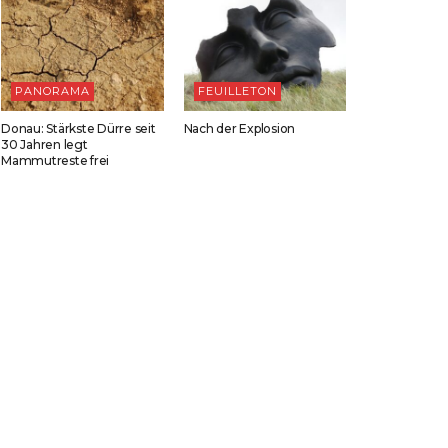
PANORAMA
FEUILLETON
Donau: Stärkste Dürre seit
Nach der Explosion
30 Jahren legt
Mammutreste frei