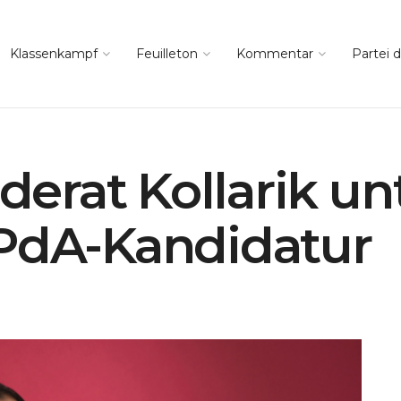
Klassenkampf
Feuilleton
Kommentar
Partei d
rat Kollarik unt
 PdA-Kandidatur