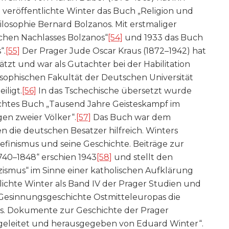
 veröffentlichte Winter das Buch „Religion und
losophie Bernard Bolzanos. Mit erstmaliger
chen Nachlasses Bolzanos“
[54]
und 1933 das Buch
“.
[55]
Der Prager Jude Oscar Kraus (1872–1942) hat
tzt und war als Gutachter bei der Habilitation
sophischen Fakultät der Deutschen Universität
iligt.
[56]
In das Tschechische übersetzt wurde
ichtes Buch „Tausend Jahre Geisteskampf im
gen zweier Völker“.
[57]
Das Buch war dem
 die deutschen Besatzer hilfreich. Winters
finismus und seine Geschichte. Beiträge zur
740–1848“ erschien 1943
[58]
und stellt den
zismus“ im Sinne einer katholischen Aufklärung
ntlichte Winter als Band IV der Prager Studien und
esinnungsgeschichte Ostmitteleuropas die
s. Dokumente zur Geschichte der Prager
ingeleitet und herausgegeben von Eduard Winter“.