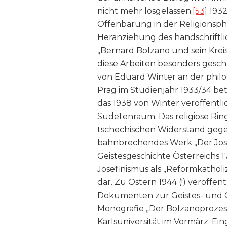
nicht mehr losgelassen.
[53]
1932
Offenbarung in der Religionsphi
Heranziehung des handschriftli
„Bernard Bolzano und sein Kreis
diese Arbeiten besonders geschä
von Eduard Winter an der philo
Prag im Studienjahr 1933/34 bete
das 1938 von Winter veröffentl
Sudetenraum. Das religiöse Rin
tschechischen Widerstand gegen
bahnbrechendes Werk „Der Jose
Geistesgeschichte Österreichs 1
Josefinismus als „Reformkatholi
dar. Zu Ostern 1944 (!) veröffe
Dokumenten zur Geistes- und G
Monografie „Der Bolzanoprozes
Karlsuniversität im Vormärz. E