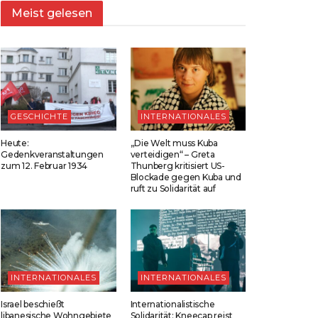
Meist gelesen
GESCHICHTE
INTERNATIONALES
Heute:
„Die Welt muss Kuba
Gedenkveranstaltungen
verteidigen“ – Greta
zum 12. Februar 1934
Thunberg kritisiert US-
Blockade gegen Kuba und
ruft zu Solidarität auf
INTERNATIONALES
INTERNATIONALES
Israel beschießt
Internationalistische
libanesische Wohngebiete
Solidarität: Kneecap reist