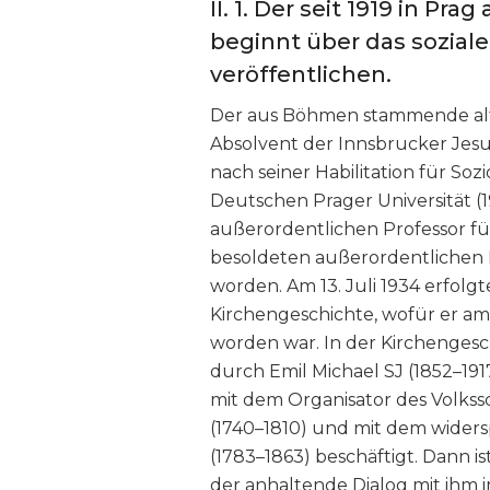
II. 1. Der seit 1919 in P
beginnt über das sozial
veröffentlichen.
Der aus Böhmen stammende altö
Absolvent der Innsbrucker Jesu
nach seiner Habilitation für Soz
Deutschen Prager Universität (
außerordentlichen Professor für
besoldeten außerordentlichen P
worden. Am 13. Juli 1934 erfol
Kirchengeschichte, wofür er a
worden war. In der Kirchengesc
durch Emil Michael SJ (1852–19
mit dem Organisator des Volk
(1740–1810) und mit dem wider
(1783–1863) beschäftigt. Dann 
der anhaltende Dialog mit ihm i