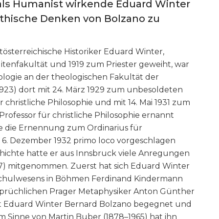
rag als Humanist wirkende Eduard Winter
ethische Denken von Bolzano zu
sterreichische Historiker Eduard Winter,
itenfakultät und 1919 zum Priester geweiht, war
iologie an der theologischen Fakultät der
1923) dort mit 24. März 1929 zum unbesoldeten
 christliche Philosophie und mit 14. Mai 1931 zum
rofessor für christliche Philosophie ernannt
gte die Ernennung zum Ordinarius für
m 6. Dezember 1932 primo loco vorgeschlagen
hichte hatte er aus Innsbruck viele Anregungen
17) mitgenommen. Zuerst hat sich Eduard Winter
sschulwesens in Böhmen Ferdinand Kindermann
sprüchlichen Prager Metaphysiker Anton Günther
ist Eduard Winter Bernard Bolzano begegnet und
m Sinne von Martin Buber (1878–1965) hat ihn