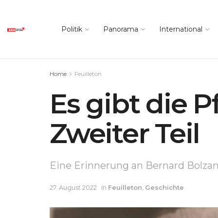
Politik
Panorama
International
Home
Feuilleton
Es gibt die 
Zweiter Teil
Eine Erinnerung an Bernard Bolzan
27. August 2022
in
Feuilleton
,
Geschichte