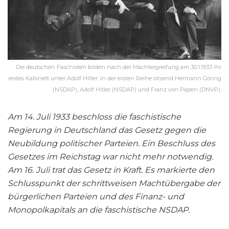
Die deutschen Faschisten bilden nach der Machtergreifung am 30.1.1933 ihr
erstes Kabinett unter Adolf Hitler. In der ersten Reihe sitzend Hermann Göring
(NSDAP), Adolf Hitler (NSDAP) und Franz von Papen (DNVP).
Am 14. Juli 1933 beschloss die faschistische
Regierung in Deutschland das Gesetz gegen die
Neubildung politischer Parteien. Ein Beschluss des
Gesetzes im Reichstag war nicht mehr notwendig.
Am 16. Juli trat das Gesetz in Kraft. Es markierte den
Schlusspunkt der schrittweisen Machtübergabe der
bürgerlichen Parteien und des Finanz- und
Monopolkapitals an die faschistische NSDAP.