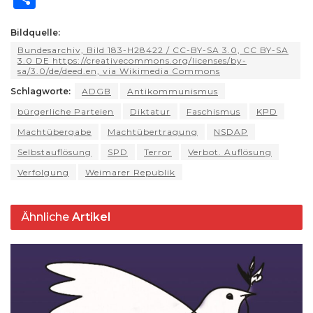
a
e
c
e
re
d
ai
p
n
h
ts
g
e
s
a
di
l
y
t
Bildquelle:
ar
Bundesarchiv, Bild 183-H28422 / CC-BY-SA 3.0, CC BY-SA
A
ra
b
k
d
t
Li
e
3.0 DE https://creativecommons.org/licenses/by-
sa/3.0/de/deed.en, via Wikimedia Commons
p
m
o
y
s
n
Schlagworte:
ADGB
Antikommunismus
p
o
k
bürgerliche Parteien
Diktatur
Faschismus
KPD
k
Machtübergabe
Machtübertragung
NSDAP
Selbstauflösung
SPD
Terror
Verbot. Auflösung
Verfolgung
Weimarer Republik
Ähnliche
Artikel