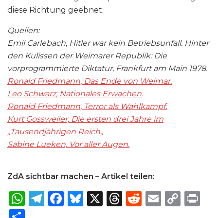
diese Richtung geebnet.
Quellen:
Emil Carlebach, Hitler war kein Betriebsunfall. Hinter
den Kulissen der Weimarer Republik: Die
vorprogrammierte Diktatur, Frankfurt am Main 1978.
Ronald Friedmann, Das Ende von Weimar.
Leo Schwarz, Nationales Erwachen.
Ronald Friedmann, Terror als Wahlkampf.
Kurt Gossweiler, Die ersten drei Jahre im
„Tausendjährigen Reich„
Sabine Lueken, Vor aller Augen.
ZdA sichtbar machen – Artikel teilen:
W
T
F
B
X
T
R
E
C
P
h
el
a
lu
h
e
m
o
ri
S