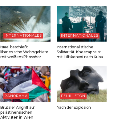
INTERNATIONALES
INTERNATIONALES
Israel beschießt
Internationalistische
libanesische Wohngebiete
Solidarität: Kneecap reist
mit weißem Phosphor
mit Hilfskonvoi nach Kuba
PANORAMA
FEUILLETON
Brutaler Angriff auf
Nach der Explosion
palästinensischen
Aktivisten in Wien