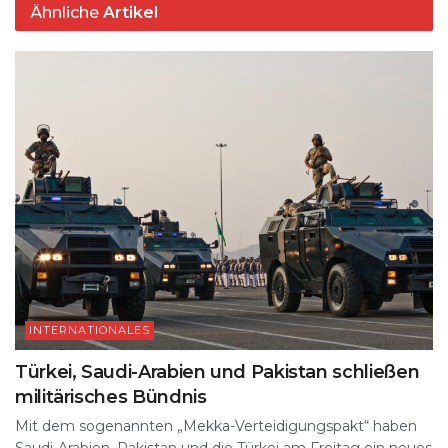
k
Ähnliche
Artikel
INTERNATIONALES
Türkei, Saudi-Arabien und Pakistan schließen
militärisches Bündnis
Mit dem sogenannten „Mekka-Verteidigungspakt“ haben
Saudi-Arabien, Pakistan und die Türkei am Freitag ein neues