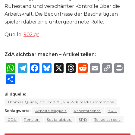
Ruhestand und verschärfter Kontrolle über die
Arbeitskraft. Die Bedürfnisse der Beschäftigten
spielen dabei eine untergeordnete Rolle.
Quelle:
902​.gr
ZdA sichtbar machen – Artikel teilen:
W
T
F
B
X
T
R
E
C
P
h
el
a
lu
h
e
m
o
ri
S
a
e
c
e
re
d
ai
p
n
h
ts
g
e
s
a
di
l
y
t
Bildquelle:
ar
Thomas Quine, CC BY 2.0
, via Wikimedia Commons
A
ra
b
k
d
t
Li
e
Schlagworte:
Arbeitslosigkeit
Arbeitsrechte
BRD
p
m
o
y
s
n
CDU
Pension
Sozialabbau
SPD
Teilzeitarbeit
p
o
k