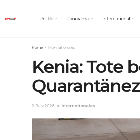
Politik
Panorama
International
Home
Internationales
Kenia: Tote 
Quarantäne
2. Juni 2026
in
Internationales