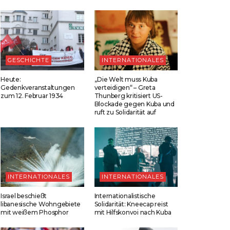
GESCHICHTE
INTERNATIONALES
Heute:
„Die Welt muss Kuba
Gedenkveranstaltungen
verteidigen“ – Greta
zum 12. Februar 1934
Thunberg kritisiert US-
Blockade gegen Kuba und
ruft zu Solidarität auf
INTERNATIONALES
INTERNATIONALES
Israel beschießt
Internationalistische
libanesische Wohngebiete
Solidarität: Kneecap reist
mit weißem Phosphor
mit Hilfskonvoi nach Kuba