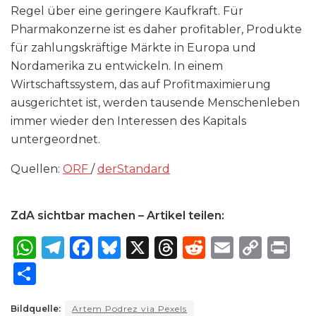
Regel über eine geringere Kaufkraft. Für
Pharmakonzerne ist es daher profitabler, Produkte
für zahlungskräftige Märkte in Europa und
Nordamerika zu entwickeln. In einem
Wirtschaftssystem, das auf Profitmaximierung
ausgerichtet ist, werden tausende Menschenleben
immer wieder den Interessen des Kapitals
untergeordnet.
Quellen:
ORF
/
derStandard
ZdA sichtbar machen – Artikel teilen:
W
T
F
B
X
T
R
E
C
P
h
el
a
lu
h
e
m
o
ri
S
a
e
c
e
re
d
ai
p
n
h
ts
g
e
s
a
di
l
y
t
Bildquelle:
Artem Podrez via Pexels