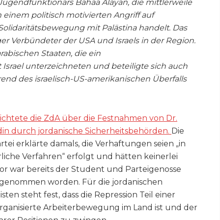
 Jugendfunktionärs Bahaa Alayan, die mittlerweile
 einem politisch motivierten Angriff auf
olidaritätsbewegung mit Palästina handelt. Das
ger Verbündeter der USA und Israels in der Region.
rabischen Staaten, die ein
rael unterzeichneten und beteiligte sich auch
rend des israelisch-US-amerikanischen Überfalls
richtete die ZdA über die Festnahmen von Dr.
n durch jordanische Sicherheitsbehörden.
Die
ei erklärte damals, die Verhaftungen seien „in
iche Verfahren“ erfolgt und hätten keinerlei
or war bereits der Student und Parteigenosse
tgenommen worden. Für die jordanischen
 steht fest, dass die Repression Teil einer
organisierte Arbeiterbewegung im Land ist und der