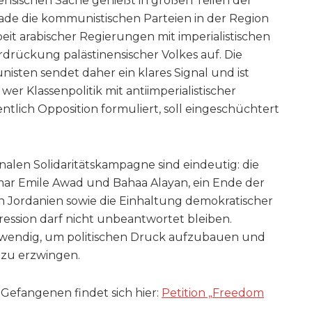
ensischen Sache genießt in großen Teilen der
e die kommunistischen Parteien in der Region
t arabischer Regierungen mit imperialistischen
drückung palästinensischer Volkes auf. Die
sten sendet daher ein klares Signal und ist
 wer Klassenpolitik mit antiimperialistischer
tlich Opposition formuliert, soll eingeschüchtert
nalen Solidaritätskampagne sind eindeutig: die
Omar Emile Awad und Bahaa Alayan, ein Ende der
 Jordanien sowie die Einhaltung demokratischer
ression darf nicht unbeantwortet bleiben.
 notwendig, um politischen Druck aufzubauen und
n zu erzwingen.
 Gefangenen findet sich hier:
Petition „Freedom