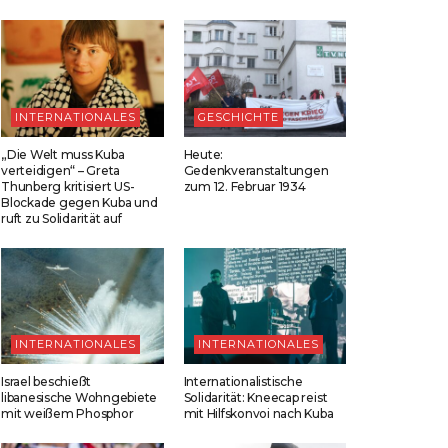
INTERNATIONALES
GESCHICHTE
„Die Welt muss Kuba
Heute:
verteidigen“ – Greta
Gedenkveranstaltungen
Thunberg kritisiert US-
zum 12. Februar 1934
Blockade gegen Kuba und
ruft zu Solidarität auf
INTERNATIONALES
INTERNATIONALES
Israel beschießt
Internationalistische
libanesische Wohngebiete
Solidarität: Kneecap reist
mit weißem Phosphor
mit Hilfskonvoi nach Kuba