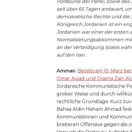
Politbüros der Partei, sowie des
seit über 65 Tagen andauert, um
demokratische Rechte und die S
Königreich Jordanien ist ein en
Jordanien war einer der ersten a
Normalisierungsabkommen mit Is
an der Verteidigung Israels wäh
auf den Iran.
Amman
.
Bereits am 10. März be
Omar Awad und Osama Zain Aldi
Jordanische Kommunistische Part
grober Weise und durch willkürl
rechtliche Grundlage. Kurz zuv
Bahaa Aldin Hisham Ahmad fes
Kommunistinnen und Kommunisten
breiteren Offensive gegen die 