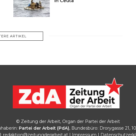
in Ceuta
TERE ARTIKEL
© Zeitung der Arbeit, Organ der Partei der Arbeit
haberin:
Partei der Arbeit (PdA)
, Bundesbüro: Drorygasse 21, 1
l:
redaktion@zeitungderarbeit.at
|
Impressum
|
Datenschutzerk