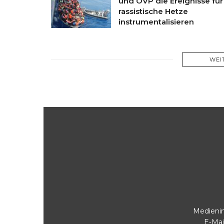
und ÖVP die Ereignisse für
rassistische Hetze
instrumentalisieren
WEI
Medienin
E‑Mai