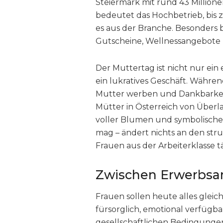
Steiermark mit rund 43 Millione
bedeutet das Hochbetrieb, bis 
es aus der Branche. Besonders 
Gutscheine, Wellnessangebote
Der Muttertag ist nicht nur ein
ein lukratives Geschäft. Währ
Mutter werben und Dankbarkeit 
Mütter in Österreich von Überl
voller Blumen und symbolischer
mag – ändert nichts an den st
Frauen aus der Arbeiterklasse tä
Zwischen Erwerbsar
Frauen sollen heute alles gleichz
fürsorglich, emotional verfügb
gesellschaftlichen Bedingungen 