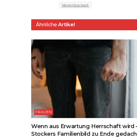
ts
g
e
s
a
Vereinbarkeit
A
ra
b
k
p
m
o
y
s
Ähnliche
Artikel
p
o
k
FRAUEN
Wenn aus Erwartung Herrschaft wird 
Stockers Familienbild zu Ende gedac