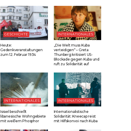
GESCHICHTE
INTERNATIONALES
Heute:
„Die Welt muss Kuba
Gedenkveranstaltungen
verteidigen“ – Greta
zum 12. Februar 1934
Thunberg kritisiert US-
Blockade gegen Kuba und
ruft zu Solidarität auf
INTERNATIONALES
INTERNATIONALES
Israel beschießt
Internationalistische
libanesische Wohngebiete
Solidarität: Kneecap reist
mit weißem Phosphor
mit Hilfskonvoi nach Kuba