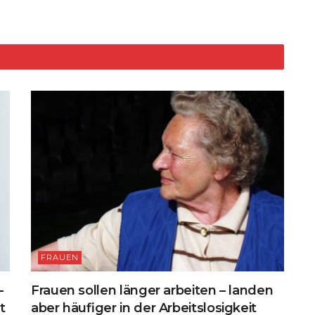
di
l
y
t
e
d
t
Li
n
k
FRAUEN
–
Frauen sollen länger arbeiten – landen
ht
aber häufiger in der Arbeitslosigkeit