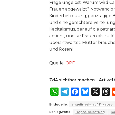
Frage ungelöst: Warum wird Car
Frauen abgewälzt? Notwendig wä
Kinderbetreuung, ganztägige B
und eine gerechtere Verteilung 
Kapitalismus, der auf die patri
absieht, und sie Frauen als zu
überantwortet. Mütter brauche
und Rosen!
Quelle:
ORF
ZdA sichtbar machen – Artikel t
W
T
F
B
X
T
h
el
a
lu
Bildquelle:
angelinaelv auf Pixabay
a
e
c
e
r
Schlagworte:
Doppelbelastung
Ka