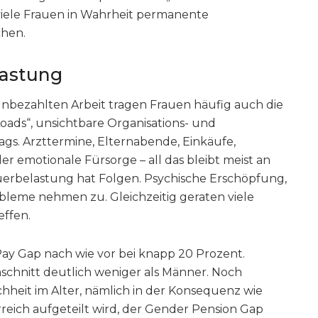
viele Frauen in Wahrheit permanente
chen.
lastung
unbezahlten Arbeit tragen Frauen häufig auch die
oads“, unsichtbare Organisations- und
ags. Arzttermine, Elternabende, Einkäufe,
r emotionale Fürsorge – all das bleibt meist an
erbelastung hat Folgen. Psychische Erschöpfung,
bleme nehmen zu. Gleichzeitig geraten viele
effen.
Pay Gap nach wie vor bei knapp 20 Prozent.
schnitt deutlich weniger als Männer. Noch
ichheit im Alter, nämlich in der Konsequenz wie
reich aufgeteilt wird, der Gender Pension Gap