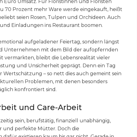
n Euro Umsatz. Für Floristinnen und Floristen
zu 70 Prozent mehr Ware werde eingekauft, heißt
beliebt seien Rosen, Tulpen und Orchideen. Auch
 und Einladungen ins Restaurant boomen.
 emotional aufgeladener Feiertag, sondern längst
end Unternehmen mit dem Bild der aufopfernden
vermarkten, bleibt die Lebensrealität vieler
astung und Unsicherheit geprägt. Denn ein Tag
 Wertschätzung – so nett dies auch gemeint sein
rukturellen Problemen, mit denen besonders
glich konfrontiert sind.
beit und Care-Arbeit
eitig sein, berufstätig, finanziell unabhängig,
ar und perfekte Mütter. Doch die
dafür existieren kaum bis gar nicht. Gerade in