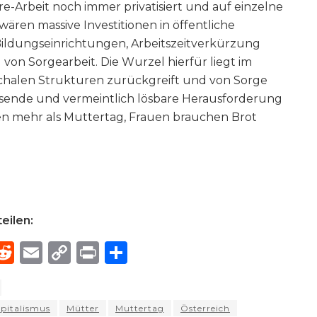
e-Arbeit noch immer privatisiert und auf einzelne
ren massive Investitionen in öffentliche
ildungseinrichtungen, Arbeitszeitverkürzung
von Sorgearbeit. Die Wurzel hierfür liegt im
archalen Strukturen zurückgreift und von Sorge
 lösende und vermeintlich lösbare Herausforderung
n mehr als Muttertag, Frauen brauchen Brot
eilen:
R
E
C
P
S
h
e
m
o
ri
h
e
d
ai
p
n
ar
pitalismus
Mütter
Muttertag
Österreich