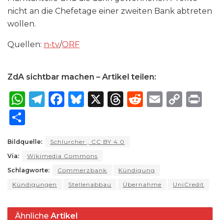
nicht an die Chefetage einer zweiten Bank abtreten
wollen.
Quellen:
n‑tv
/
ORF
ZdA sichtbar machen – Artikel teilen:
W
T
F
B
X
T
R
E
C
P
h
el
a
lu
h
e
m
o
ri
S
a
e
c
e
re
d
ai
p
n
h
ts
g
e
s
a
di
l
y
t
Bildquelle:
Schlurcher , CC BY 4.0
ar
Via:
A
Wikimedia Commons
ra
b
k
d
t
Li
e
Schlagworte:
Commerzbank
Kündigung
p
m
o
y
s
n
Kündigungen
Stellenabbau
Übernahme
UniCredit
p
o
k
k
Ähnliche
Artikel