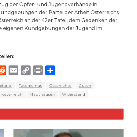
ug der Opfer- und Jugendverbände in
ndgebungen der Partei der Arbeit Österreichs
terreich an der 42er Tafel, dem Gedenken der
die eigenen Kundgebungen der Jugend im
eilen:
R
E
C
P
S
h
e
m
o
ri
h
reiung
Faschismus
Geschichte
Gusen
e
d
ai
p
n
ar
rösterreich
Mauthausen
Widerstand
di
l
y
t
e
d
t
Li
n
k