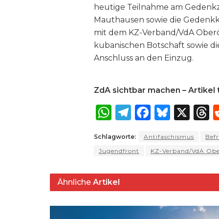
heutige Teilnahme am Gedenkz
Mauthausen sowie die Gedenkku
mit dem KZ-Verband/VdA Oberös
kubanischen Botschaft sowie 
Anschluss an den Einzug.
ZdA sichtbar machen – Artikel t
W
T
F
B
X
T
h
el
a
lu
Schlagworte:
Antifaschismus
Bef
a
e
c
e
r
Jugendfront
KZ-Verband/VdA Obe
ts
g
e
s
a
A
ra
b
k
Ähnliche
Artikel
p
m
o
y
s
p
o