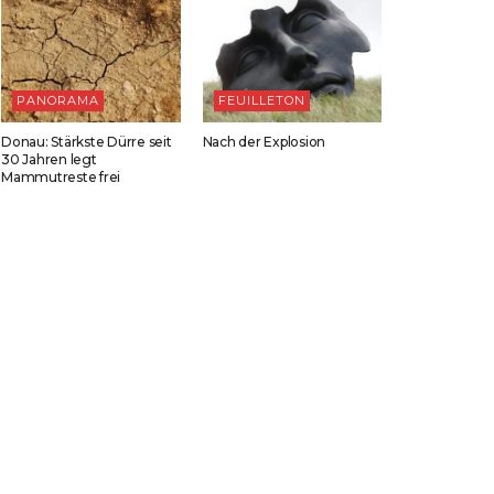
PANORAMA
FEUILLETON
Donau: Stärkste Dürre seit
Nach der Explosion
30 Jahren legt
Mammutreste frei