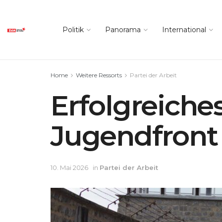
Politik
Panorama
International
Home
Weitere Ressorts
Partei der Arbeit
Erfolgreiche
Jugendfront
10. Mai 2026
in
Partei der Arbeit