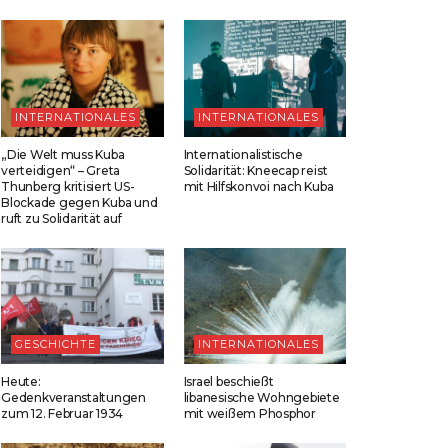
INTERNATIONALES
INTERNATIONALES
„Die Welt muss Kuba
Internationalistische
verteidigen“ – Greta
Solidarität: Kneecap reist
Thunberg kritisiert US-
mit Hilfskonvoi nach Kuba
Blockade gegen Kuba und
ruft zu Solidarität auf
GESCHICHTE
INTERNATIONALES
Heute:
Israel beschießt
Gedenkveranstaltungen
libanesische Wohngebiete
zum 12. Februar 1934
mit weißem Phosphor