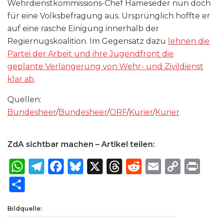
Wehrdienstkommissions-Chef Hameseder nun doch
für eine Volksbefragung aus. Ursprünglich hoffte er
auf eine rasche Einigung innerhalb der
Regiernugskoalition. Im Gegensatz dazu
lehnen die
Partei der Arbeit und ihre Jugendfront die
geplante Verlängerung von Wehr- und Zivildienst
klar ab
.
Quellen:
Bundesheer
/
Bundesheer
/
ORF
/
Kurier
/
Kurier
ZdA sichtbar machen – Artikel teilen:
W
T
F
B
X
T
R
E
C
P
h
el
a
lu
h
e
m
o
ri
S
a
e
c
e
re
d
ai
p
n
h
ts
g
e
s
a
di
l
y
t
Bildquelle:
ar