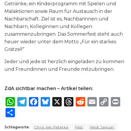
Getränke, ein Kinderprogramm mit Spielen und
Malaktionen sowie Raum für Austausch in der
Nachbarschaft. Ziel ist es, Nachbarinnen und
Nachbarn, Kolleginnen und Kollegen
zusammenzubringen. Das Sommerfest steht auch
heuer wieder unter dem Motto „Für ein starkes
Grätzel!“
Jeder und jede ist herzlich eingeladen zu kommen
und Freundinnen und Freunde mitzubringen.
ZdA sichtbar machen – Artikel teilen:
W
T
F
B
X
T
R
E
C
P
h
el
a
lu
h
e
m
o
ri
S
a
e
c
e
re
d
ai
p
n
h
ts
g
e
s
a
di
l
y
t
Schlagworte:
Chris 4er Peterka
Fest
Heidi Jaguar