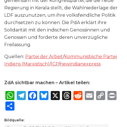
gemeinsam mit der Kongresspartei, die die neue
Regierung in Kerala stellt, die Wahlniederlage der
LDF auszunutzen, um ihre volksfeindliche Politik
durchsetzen zu können. Die PdA erklärt ihre
Solidarität mit den indischen Genossinnen und
Genossen und forderte deren unverzügliche
Freilassung.
Quellen:
Partei der Arbeit
/
Kommunistische Partei
Indiens (Marxistisch)
/
ICP
/
newindianexpress
ZdA sichtbar machen – Artikel teilen:
W
T
F
B
X
T
R
E
C
P
h
el
a
lu
h
e
m
o
ri
S
a
e
c
e
re
d
ai
p
n
h
ts
g
e
s
a
di
l
y
t
Bildquelle:
ar