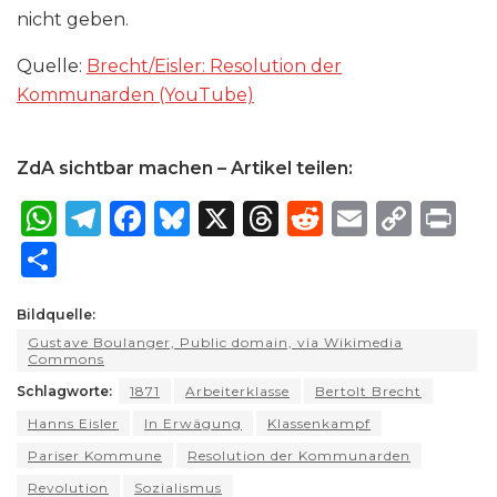
nicht geben.
Quelle:
Brecht/Eisler: Resolution der
Kommunarden (YouTube)
ZdA sichtbar machen – Artikel teilen:
W
T
F
B
X
T
R
E
C
P
h
el
a
lu
h
e
m
o
ri
S
a
e
c
e
re
d
ai
p
n
h
ts
g
e
s
a
di
l
y
t
Bildquelle:
ar
Gustave Boulanger, Public domain, via Wikimedia
A
ra
b
k
d
t
Li
e
Commons
p
m
o
y
s
n
Schlagworte:
1871
Arbeiterklasse
Bertolt Brecht
p
o
k
Hanns Eisler
In Erwägung
Klassenkampf
k
Pariser Kommune
Resolution der Kommunarden
Revolution
Sozialismus