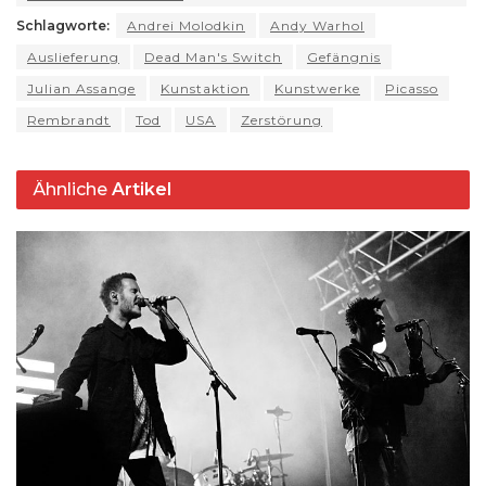
p
m
o
y
s
n
Schlagworte:
Andrei Molodkin
Andy Warhol
p
o
k
Auslieferung
Dead Man's Switch
Gefängnis
k
Julian Assange
Kunstaktion
Kunstwerke
Picasso
Rembrandt
Tod
USA
Zerstörung
Ähnliche
Artikel