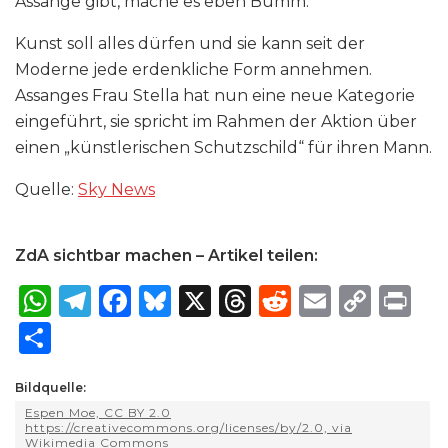
Assange gibt, mache es eben Bumm.
Kunst soll alles dürfen und sie kann seit der
Moderne jede erdenkliche Form annehmen.
Assanges Frau Stella hat nun eine neue Kategorie
eingeführt, sie spricht im Rahmen der Aktion über
einen „künstlerischen Schutzschild“ für ihren Mann.
Quelle:
Sky News
ZdA sichtbar machen – Artikel teilen:
W
T
F
B
X
T
R
E
C
P
h
el
a
lu
h
e
m
o
ri
S
a
e
c
e
re
d
ai
p
n
h
ts
g
e
s
a
di
l
y
t
Bildquelle:
ar
Espen Moe, CC BY 2.0
A
ra
b
k
d
t
Li
e
https://creativecommons.org/licenses/by/2.0, via
Wikimedia Commons