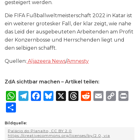
gesteigert werden.
Die FIFA Fußballweltmeisterschaft 2022 in Katar ist
ein weiterer grotesker Fall, der klar zeigt, wie nahe
das Leid der ausgebeuteten Arbeitenden am Profit
der Konzernbosse und Herrschenden liegt und
den selbigen schafft.
Quellen:
Aljazeera News
/
Amnesty
ZdA sichtbar machen – Artikel teilen:
W
T
F
B
X
T
R
E
C
P
h
el
a
lu
h
e
m
o
ri
S
a
e
c
e
re
d
ai
p
n
h
ts
g
e
s
a
di
l
y
t
Bildquelle:
ar
Palácio do Planalto, CC BY 2.0
A
ra
b
k
d
t
Li
e
https://creativecommons.org/licenses/by/2.0, via