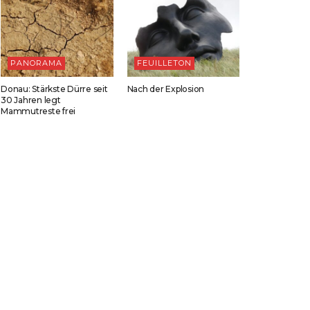
PANORAMA
FEUILLETON
Donau: Stärkste Dürre seit
Nach der Explosion
30 Jahren legt
Mammutreste frei