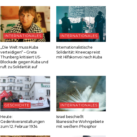
INTERNATIONALES
INTERNATIONALES
„Die Welt muss Kuba
Internationalistische
verteidigen“ – Greta
Solidarität: Kneecap reist
Thunberg kritisiert US-
mit Hilfskonvoi nach Kuba
Blockade gegen Kuba und
ruft zu Solidarität auf
GESCHICHTE
INTERNATIONALES
Heute:
Israel beschießt
Gedenkveranstaltungen
libanesische Wohngebiete
zum 12. Februar 1934
mit weißem Phosphor