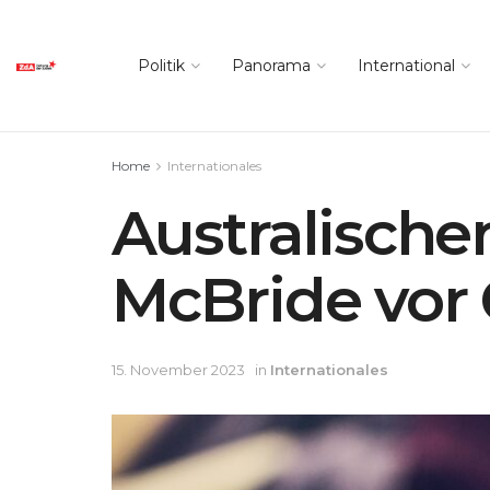
Politik
Panorama
International
Home
Internationales
Australische
McBride vor 
15. November 2023
in
Internationales