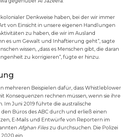
twa gegenüber Al Jazeera.
 kolonialer Denkweise haben, bei der wir immer
Art von Einsicht in unsere eigenen Handlungen
ktivitäten zu haben, die wir im Ausland
n es um Gewalt und Inhaftierung geht“, sagte
nschen wissen, „dass es Menschen gibt, die daran
ngenheit zu korrigieren“, fügte er hinzu.
hung
von mehreren Beispielen dafür, dass Whistleblower
 mit Konsequenzen rechnen müssen, wenn sie ihre
 Im Juni 2019 führte die australische
in den Büros des ABC durch und erließ einen
en, E‑Mails und Entwürfe von Reportern im
nannten
Afghan Files
zu durchsuchen. Die Polizei
 2020 ein.