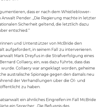
rgumentieren, dass er nach dem Whistleblower-
in Anwalt Pender. „Die Regierung machte in letzter
ionalen Sicherheit geltend, die letztlich dazu
über entschied.“
rinnen und Unterstützer von McBride den
lt aufgefordert, in seinem Fall zu intervenieren.
sanwalt Mark Dreyfus in die Strafverfolgung eines
ernard Collaery, ein, was dazu führte, dass das
t wurde. Collaery war angeklagt worden, geheime
iche australische Spionage gegen den damals neu
ährend der Verhandlungen über die Öl- und
öffentlicht zu haben.
aatsanwalt ein ähnliches Eingreifen im Fall McBride
ärte ein Sprecher: „Die Befugnis des