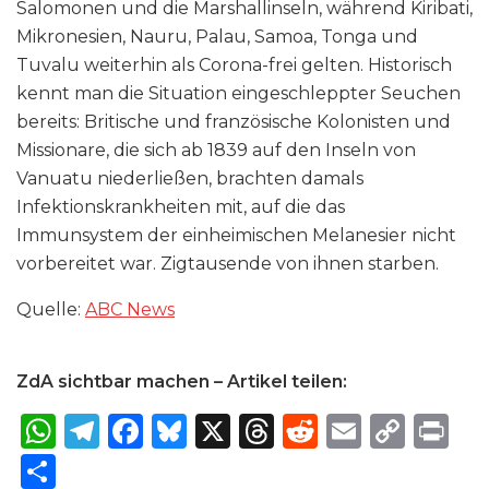
Salomonen und die Marshallinseln, während Kiribati,
Mikronesien, Nauru, Palau, Samoa, Tonga und
Tuvalu weiterhin als Corona-frei gelten. Historisch
kennt man die Situation eingeschleppter Seuchen
bereits: Britische und französische Kolonisten und
Missionare, die sich ab 1839 auf den Inseln von
Vanuatu niederließen, brachten damals
Infektionskrankheiten mit, auf die das
Immunsystem der einheimischen Melanesier nicht
vorbereitet war. Zigtausende von ihnen starben.
Quelle:
ABC News
ZdA sichtbar machen – Artikel teilen:
W
T
F
B
X
T
R
E
C
P
h
el
a
lu
h
e
m
o
ri
S