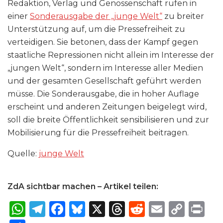
Redaktion, Verlag und Genossenschaft rufen in
einer
Sonderausgabe der „junge Welt“
zu breiter
Unterstützung auf, um die Pressefreiheit zu
verteidigen. Sie betonen, dass der Kampf gegen
staatliche Repressionen nicht allein im Interesse der
„jungen Welt“, sondern im Interesse aller Medien
und der gesamten Gesellschaft geführt werden
müsse. Die Sonderausgabe, die in hoher Auflage
erscheint und anderen Zeitungen beigelegt wird,
soll die breite Öffentlichkeit sensibilisieren und zur
Mobilisierung für die Pressefreiheit beitragen.
Quelle:
junge Welt
ZdA sichtbar machen – Artikel teilen:
W
T
F
B
X
T
R
E
C
P