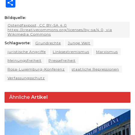
h
el
a
lu
h
e
m
o
ri
S
a
e
c
e
re
d
ai
p
n
h
ts
g
e
s
a
di
l
y
t
Bildquelle:
ar
Ostendfaxpost, CC BY-SA 4.0
A
ra
b
k
d
t
Li
e
https://creativecommons.org/licenses/by-sa/4.0, via
Wikimedia Commons
p
m
o
y
s
n
Schlagworte:
Grundrechte
Junge Welt
p
o
k
juristische Angriffe
Linksextremismus
Marxismus
k
Meinungsfreiheit
Pressefreiheit
Rosa-Luxemburg-Konferenz
staatliche Repressionen
Verfassungsschutz
Ähnliche
Artikel