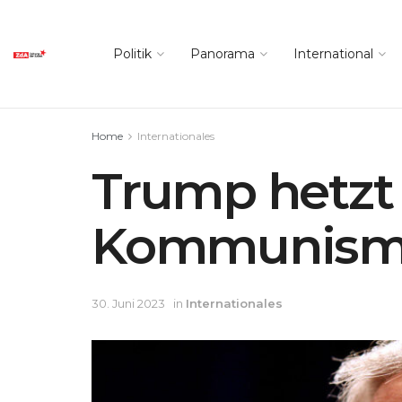
Politik
Panorama
International
Home
Internationales
Trump hetzt
Kommunism
30. Juni 2023
in
Internationales