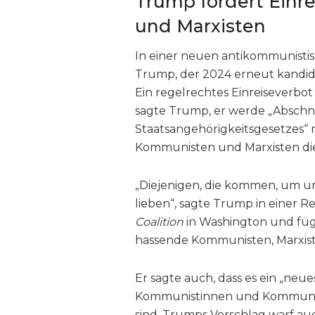
Trump fordert Einr
und Marxisten
In einer neuen antikommunisti
Trump, der 2024 erneut kandid
Ein regelrechtes Einreiseverbo
sagte Trump, er werde „Abschni
Staatsangehörigkeitsgesetzes“
Kommunisten und Marxisten die 
„Diejenigen, die kommen, um u
lieben“, sagte Trump in einer 
Coalition
in Washington und fügt
hassende Kommunisten, Marxiste
Er sagte auch, dass es ein „ne
Kommunistinnen und Kommunis
sind. Trumps Vorschlag warf auc