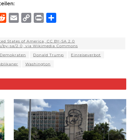
eilen:
R
E
C
P
S
h
e
m
o
ri
h
e
d
ai
p
n
ar
ted States of America, CC BY-SA 2.0
di
l
y
t
e
es/by-sa/2.0, via Wikimedia Commons
d
t
Li
Demokraten
Donald Trump
Einreiseverbot
blikaner
Washington
n
k