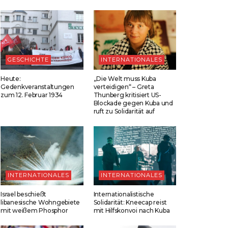
GESCHICHTE
INTERNATIONALES
Heute:
„Die Welt muss Kuba
Gedenkveranstaltungen
verteidigen“ – Greta
zum 12. Februar 1934
Thunberg kritisiert US-
Blockade gegen Kuba und
ruft zu Solidarität auf
INTERNATIONALES
INTERNATIONALES
Israel beschießt
Internationalistische
libanesische Wohngebiete
Solidarität: Kneecap reist
mit weißem Phosphor
mit Hilfskonvoi nach Kuba