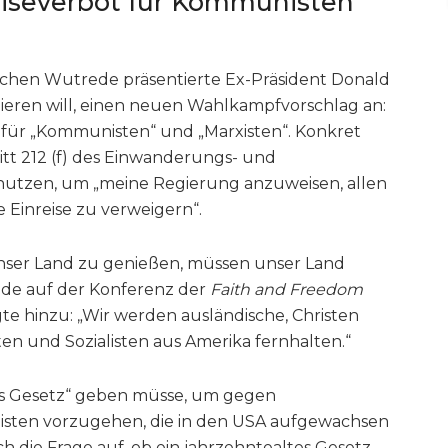
eiseverbot für Kommunisten
schen Wutrede präsentierte Ex-Präsident Donald
ieren will, einen neuen Wahlkampfvorschlag an:
t für „Kommunisten“ und „Marxisten“. Konkret
tt 212 (f) des Einwanderungs- und
 nutzen, um „meine Regierung anzuweisen, allen
Einreise zu verweigern“.
nser Land zu genießen, müssen unser Land
Rede auf der Konferenz der
Faith and Freedom
e hinzu: „Wir werden ausländische, Christen
n und Sozialisten aus Amerika fernhalten.“
ues Gesetz“ geben müsse, um gegen
ten vorzugehen, die in den USA aufgewachsen
h die Frage auf, ob ein jahrzehntealtes Gesetz