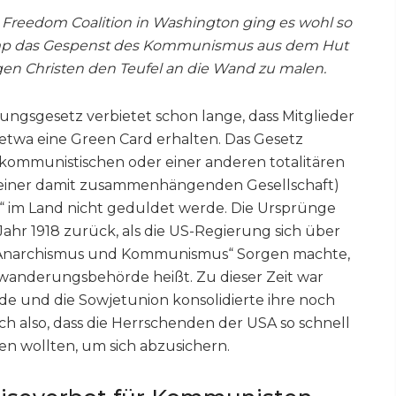
d Freedom Coalition in Washington ging es wohl so
rump das Gespenst des Kommunismus aus dem Hut
en Christen den Teufel an die Wand zu malen.
ungsgesetz verbietet schon lange, dass Mitglieder
etwa eine Green Card erhalten. Das Gesetz
r kommunistischen oder einer anderen totalitären
r einer damit zusammenhängenden Gesellschaft)
ar“ im Land nicht geduldet werde. Die Ursprünge
 Jahr 1918 zurück, als die US-Regierung sich über
Anarchismus und Kommunismus“ Sorgen machte,
wanderungsbehörde heißt. Zu dieser Zeit war
de und die Sowjetunion konsolidierte ihre noch
ich also, dass die Herrschenden der USA so schnell
en wollten, um sich abzusichern.