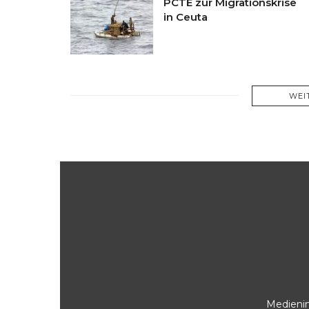
PCTE zur Migrationskrise
in Ceuta
WEI
Medienin