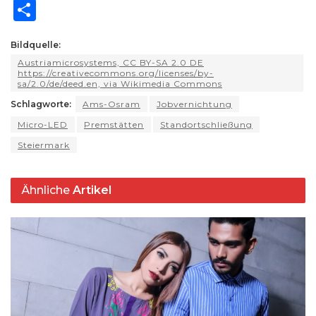
h
el
a
lu
h
e
m
o
ri
S
a
e
c
e
re
d
ai
p
n
h
ts
g
e
s
a
di
l
y
t
Bildquelle:
ar
Austriamicrosystems, CC BY-SA 2.0 DE
A
ra
b
k
d
t
Li
e
https://creativecommons.org/licenses/by-
sa/2.0/de/deed.en, via Wikimedia Commons
p
m
o
y
s
n
Schlagworte:
Ams-Osram
Jobvernichtung
p
o
k
Micro-LED
Premstätten
Standortschließung
k
Steiermark
Ähnliche
Artikel