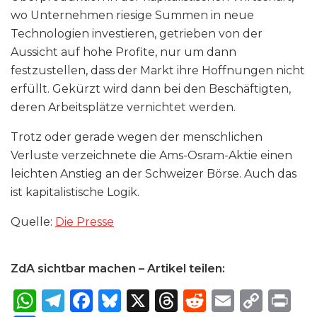
wo Unternehmen riesige Summen in neue
Technologien investieren, getrieben von der
Aussicht auf hohe Profite, nur um dann
festzustellen, dass der Markt ihre Hoffnungen nicht
erfüllt. Gekürzt wird dann bei den Beschäftigten,
deren Arbeitsplätze vernichtet werden.
Trotz oder gerade wegen der menschlichen
Verluste verzeichnete die Ams-Osram-Aktie einen
leichten Anstieg an der Schweizer Börse. Auch das
ist kapitalistische Logik.
Quelle:
Die Presse
ZdA sichtbar machen – Artikel teilen:
W
T
F
B
X
T
R
E
C
P