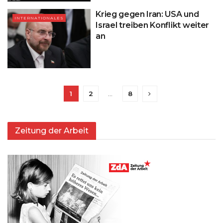
Krieg gegen Iran: USA und
INTERNATIONALES
Israel treiben Konflikt weiter
an
1
2
…
8
Zeitung der Arbeit