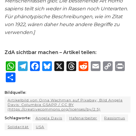
Menschenrassen gibt: Die bestehende Art Homo
sapiens teilt sich weder in Rassen noch Unterarten.
Für phänotypische Beschreibungen, wie im Zitat
von 1922, wären daher heute andere Begriffe zu
verwenden.]
ZdA sichtbar machen – Artikel teilen:
W
T
F
B
X
T
R
E
C
P
h
el
a
lu
h
e
m
o
ri
S
a
e
c
e
re
d
ai
p
n
h
ts
g
e
s
a
di
l
y
t
Bildquelle:
ar
Artikelbild von Orna Wachman auf Pixabay; Bild Angela
A
ra
b
k
d
t
Li
e
Davis: Columbia GSAPP / CC BY
(https://creativecommons.org/licenses/by/2.5)
p
m
o
y
s
n
Schlagworte:
Angela Davis
Hafenarbeiter
Rassismus
p
o
k
Solidarität
USA
k