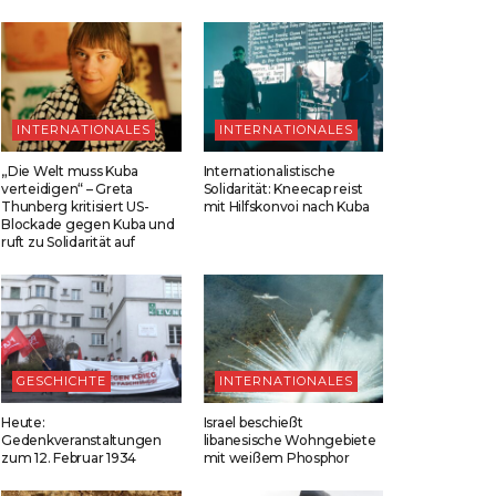
INTERNATIONALES
INTERNATIONALES
„Die Welt muss Kuba
Internationalistische
verteidigen“ – Greta
Solidarität: Kneecap reist
Thunberg kritisiert US-
mit Hilfskonvoi nach Kuba
Blockade gegen Kuba und
ruft zu Solidarität auf
GESCHICHTE
INTERNATIONALES
Heute:
Israel beschießt
Gedenkveranstaltungen
libanesische Wohngebiete
zum 12. Februar 1934
mit weißem Phosphor