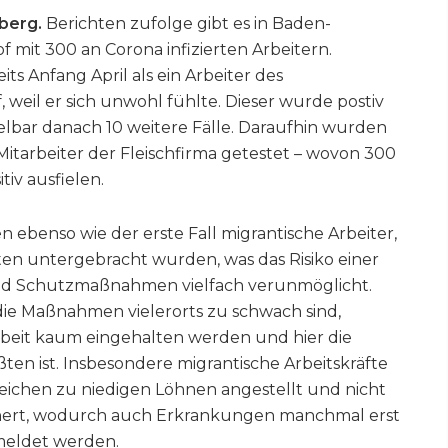
berg.
Berichten zufolge gibt es in Baden-
mit 300 an Corona infizierten Arbeitern.
ts Anfang April als ein Arbeiter des
 weil er sich unwohl fühlte. Dieser wurde postiv
elbar danach 10 weitere Fälle. Daraufhin wurden
 Mitarbeiter der Fleischfirma getestet – wovon 300
iv ausfielen.
n ebenso wie der erste Fall migrantische Arbeiter,
en untergebracht wurden, was das Risiko einer
nd Schutzmaßnahmen vielfach verunmöglicht.
s die Maßnahmen vielerorts zu schwach sind,
rbeit kaum eingehalten werden und hier die
en ist. Insbesondere migrantische Arbeitskräfte
reichen zu niedigen Löhnen angestellt und nicht
ichert, wodurch auch Erkrankungen manchmal erst
meldet werden.