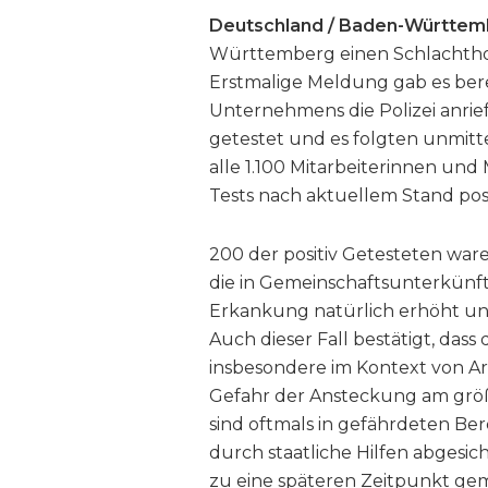
Deutschland / Baden-Württem
Württemberg einen Schlachthof 
Erstmalige Meldung gab es berei
Unternehmens die Polizei anrief,
getestet und es folgten unmitt
alle 1.100 Mitarbeiterinnen und
Tests nach aktuellem Stand posit
200 der positiv Getesteten ware
die in Gemeinschaftsunterkünft
Erkankung natürlich erhöht u
Auch dieser Fall bestätigt, das
insbesondere im Kontext von A
Gefahr der Ansteckung am größt
sind oftmals in gefährdeten Be
durch staatliche Hilfen abges
zu eine späteren Zeitpunkt ge