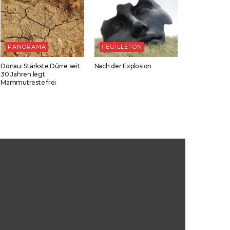
PANORAMA
FEUILLETON
Donau: Stärkste Dürre seit
Nach der Explosion
30 Jahren legt
Mammutreste frei