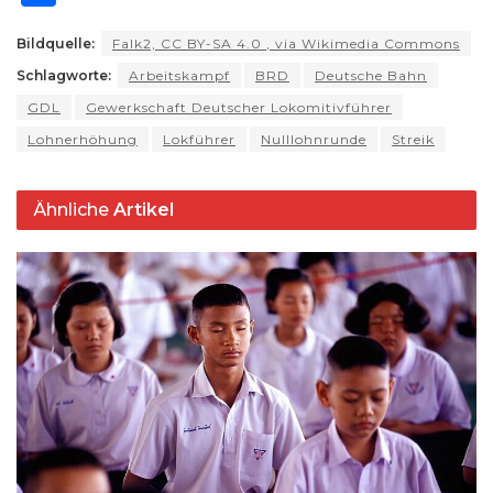
a
e
c
e
re
d
ai
p
n
h
ts
g
e
s
a
di
l
y
t
Bildquelle:
Falk2, CC BY-SA 4.0
, via Wikimedia Commons
ar
Schlagworte:
A
ra
Arbeitskampf
b
k
BRD
d
Deutsche Bahn
t
Li
e
GDL
Gewerkschaft Deutscher Lokomitivführer
p
m
o
y
s
n
Lohnerhöhung
Lokführer
Nulllohnrunde
Streik
p
o
k
k
Ähnliche
Artikel