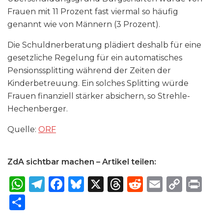
Frauen mit 11 Prozent fast viermal so häufig
genannt wie von Männern (3 Prozent).
Die Schuldnerberatung plädiert deshalb für eine
gesetzliche Regelung für ein automatisches
Pensionssplitting während der Zeiten der
Kinderbetreuung. Ein solches Splitting würde
Frauen finanziell stärker absichern, so Strehle-
Hechenberger.
Quelle:
ORF
ZdA sichtbar machen – Artikel teilen:
W
T
F
B
X
T
R
E
C
P
h
el
a
lu
h
e
m
o
ri
S
a
e
c
e
re
d
ai
p
n
h