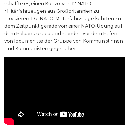
schaffte es, einen Konvoi von 17 NATO-
Militärfahrzeugen aus Großbritannien zu
blockieren. Die NATO-Militärfahrzeuge kehrten zu
dem Zeitpunkt gerade von einer NATO-Übung auf
dem Balkan zurück und standen vor dem Hafen
von Igoumenitsa der Gruppe von Kommunistinnen
und Kommunisten gegenüber.