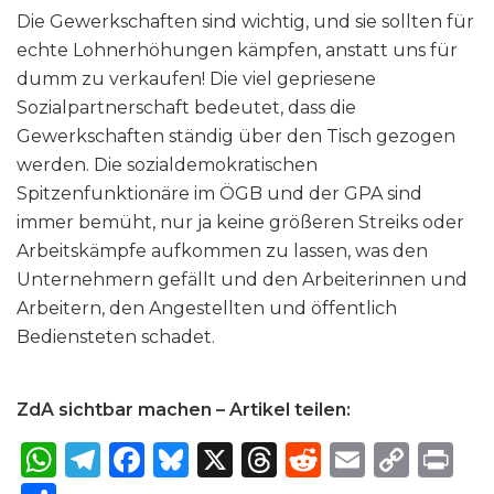
Die Gewerkschaften sind wichtig, und sie sollten für
echte Lohnerhöhungen kämpfen, anstatt uns für
dumm zu verkaufen! Die viel gepriesene
Sozialpartnerschaft bedeutet, dass die
Gewerkschaften ständig über den Tisch gezogen
werden. Die sozialdemokratischen
Spitzenfunktionäre im ÖGB und der GPA sind
immer bemüht, nur ja keine größeren Streiks oder
Arbeitskämpfe aufkommen zu lassen, was den
Unternehmern gefällt und den Arbeiterinnen und
Arbeitern, den Angestellten und öffentlich
Bediensteten schadet.
ZdA sichtbar machen – Artikel teilen:
W
T
F
B
X
T
R
E
C
P