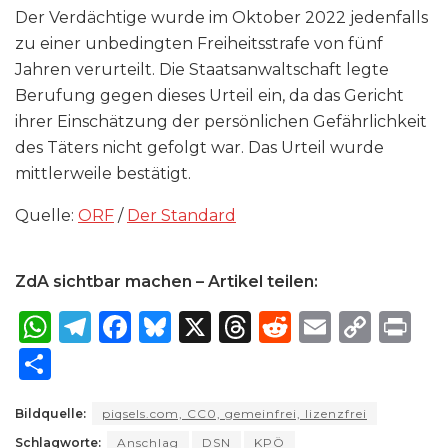
Der Verdächtige wurde im Oktober 2022 jedenfalls
zu einer unbedingten Freiheitsstrafe von fünf
Jahren verurteilt. Die Staatsanwaltschaft legte
Berufung gegen dieses Urteil ein, da das Gericht
ihrer Einschätzung der persönlichen Gefährlichkeit
des Täters nicht gefolgt war. Das Urteil wurde
mittlerweile bestätigt.
Quelle:
ORF
/
Der Standard
ZdA sichtbar machen – Artikel teilen:
W
T
F
B
X
T
R
E
C
P
h
el
a
lu
h
e
m
o
ri
S
a
e
c
e
re
d
ai
p
n
h
ts
g
e
s
a
di
l
y
t
Bildquelle:
piqsels.com, CC0, gemeinfrei, lizenzfrei
ar
Schlagworte:
Anschlag
DSN
KPÖ