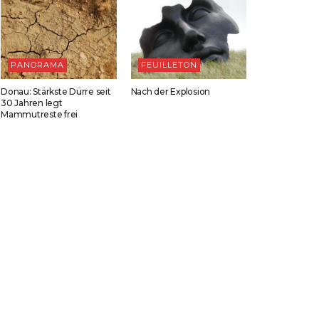
PANORAMA
FEUILLETON
Donau: Stärkste Dürre seit
Nach der Explosion
30 Jahren legt
Mammutreste frei