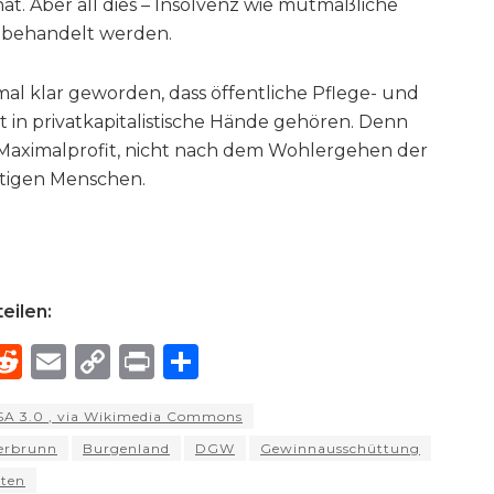
t. Aber all dies – Insolvenz wie mutmaßliche
 behandelt werden.
nmal klar geworden, dass öffentliche Pflege- und
 in privatkapitalistische Hände gehören. Denn
Maximalprofit, nicht nach dem Wohlergehen der
tigen Menschen.
eilen:
R
E
C
P
S
h
e
m
o
ri
h
-SA 3.0
, via Wikimedia Commons
e
d
ai
p
n
ar
erbrunn
Burgenland
DGW
Gewinnausschüttung
di
l
y
t
e
ten