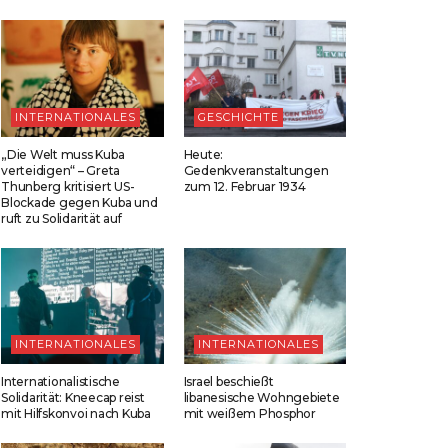
INTERNATIONALES
GESCHICHTE
„Die Welt muss Kuba
Heute:
verteidigen“ – Greta
Gedenkveranstaltungen
Thunberg kritisiert US-
zum 12. Februar 1934
Blockade gegen Kuba und
ruft zu Solidarität auf
INTERNATIONALES
INTERNATIONALES
Internationalistische
Israel beschießt
Solidarität: Kneecap reist
libanesische Wohngebiete
mit Hilfskonvoi nach Kuba
mit weißem Phosphor