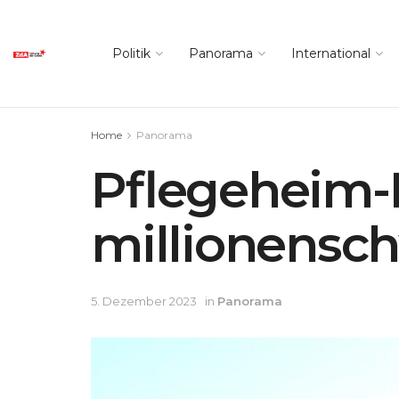
Politik
Panorama
International
Home
Panorama
Pflegeheim-
millionensc
5. Dezember 2023
in
Panorama