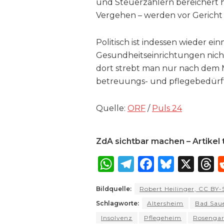
und Steuerzahlern bereichert ha
Vergehen – werden vor Gericht
Politisch ist indessen wieder ei
Gesundheitseinrichtungen nicht
dort strebt man nur nach dem 
betreuungs- und pflegebedürf
Quelle:
ORF
/
Puls 24
ZdA sichtbar machen – Artikel t
W
T
F
B
X
T
h
el
a
lu
Bildquelle:
Robert Heilinger, CC BY
a
e
c
e
r
Schlagworte:
Altersheim
Bad Sau
ts
g
e
s
a
Insolvenz
Pflegeheim
Rosengar