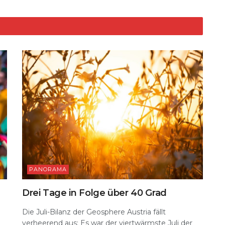
d
t
Li
n
k
PANORAMA
Drei Tage in Folge über 40 Grad
Die Juli-Bilanz der Geosphere Austria fällt
verheerend aus: Es war der viertwärmste Juli der