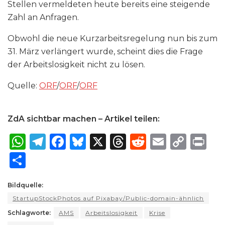
Stellen vermeldeten heute bereits eine steigende
Zahl an Anfragen.
Obwohl die neue Kurzarbeitsregelung nun bis zum
31. März verlängert wurde, scheint dies die Frage
der Arbeitslosigkeit nicht zu lösen.
Quelle:
ORF
/
ORF
/
ORF
ZdA sichtbar machen – Artikel teilen:
W
T
F
B
X
T
R
E
C
P
h
el
a
lu
h
e
m
o
ri
S
a
e
c
e
re
d
ai
p
n
h
ts
g
e
s
a
di
l
y
t
Bildquelle:
ar
StartupStockPhotos auf Pixabay/Public-domain-ähnlich
A
ra
b
k
d
t
Li
e
Schlagworte:
AMS
Arbeitslosigkeit
Krise
p
m
o
y
s
n