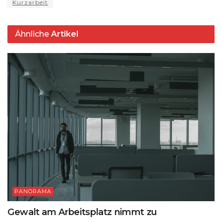
Kurzarbeit
p
o
k
k
Ähnliche
Artikel
PANORAMA
Gewalt am Arbeitsplatz nimmt zu