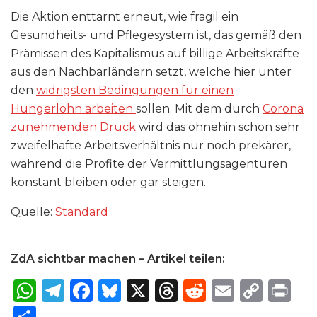
Die Aktion enttarnt erneut, wie fragil ein
Gesundheits- und Pflegesystem ist, das gemäß den
Prämissen des Kapitalismus auf billige Arbeitskräfte
aus den Nachbarländern setzt, welche hier unter
den
widrigsten Bedingungen für einen
Hungerlohn arbeiten
sollen. Mit dem durch
Corona
zunehmenden Druck
wird das ohnehin schon sehr
zweifelhafte Arbeitsverhältnis nur noch prekärer,
während die Profite der Vermittlungsagenturen
konstant bleiben oder gar steigen.
Quelle:
Standard
ZdA sichtbar machen – Artikel teilen:
W
T
F
B
X
T
R
E
C
P
h
el
a
lu
h
e
m
o
ri
S