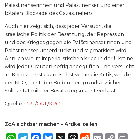
Palästinenserinnen und Palästinenser und einer
totalen Blockade des Gazastreifens.
Auch hier zeigt sich, dass jeder Versuch, die
israelische Politik der Besatzung, der Repression
und des Krieges gegen die Palästinenserinnen und
Palästinenser unterdrückt und stigmatisiert wird.
Ähnlich wie im imperialistischen Krieg in der Ukraine
wird jeder Grauton heftig angegriffen und versucht
im Keim zu ersticken. Selbst wenn die Kritik, wie die
der KPÖ, nicht den Boden der grundsätzlichen
Solidarität mit der Besatzungsmacht verlässt.
Quelle:
ORF
/
ORF
/
KPÖ
ZdA sichtbar machen – Artikel teilen:
W
T
F
B
X
T
R
E
C
P