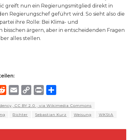
ić greift nun ein Regierungsmitglied direkt in
den Regierungschef geführt wird. So sieht also die
artei ihre Rolle: Bei Klima- und
 bisschen ärgern, aber in entscheidenden Fragen
er alles stellen.
eilen:
R
E
C
P
S
h
e
m
o
ri
h
dency, CC BY 2.0 , via Wikimedia Commons
e
d
ai
p
n
ar
ung
Richter
Sebastian Kurz
Weisung
WKStA
di
l
y
t
e
d
t
Li
n