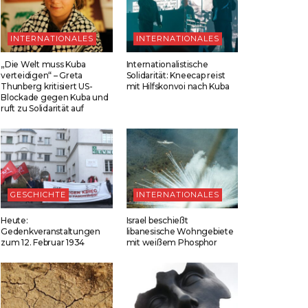
INTERNATIONALES
INTERNATIONALES
„Die Welt muss Kuba
Internationalistische
verteidigen“ – Greta
Solidarität: Kneecap reist
Thunberg kritisiert US-
mit Hilfskonvoi nach Kuba
Blockade gegen Kuba und
ruft zu Solidarität auf
GESCHICHTE
INTERNATIONALES
Heute:
Israel beschießt
Gedenkveranstaltungen
libanesische Wohngebiete
zum 12. Februar 1934
mit weißem Phosphor