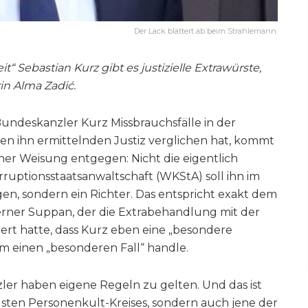
Der Lack blättert ab beim Strahlemann.
“ Sebastian Kurz gibt es justizielle Extrawürste,
in Alma Zadić.
ndeskanzler Kurz Missbrauchsfälle in der
gen ihn ermittelnden Justiz verglichen hat, kommt
einer Weisung entgegen: Nicht die eigentlich
ruptionsstaatsanwaltschaft (WKStA) soll ihn im
en, sondern ein Richter. Das entspricht exakt dem
ner Suppan, der die Extrabehandlung mit der
rt hatte, dass Kurz eben eine „besondere
 um einen „besonderen Fall“ handle.
zler haben eigene Regeln zu gelten. Und das ist
ngsten Personenkult-Kreises, sondern auch jene der