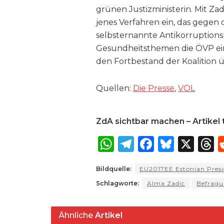
grünen Justizministerin. Mit Zad
jenes Verfahren ein, das gegen 
selbsternannte Antikorruptionsp
Gesundheitsthemen die ÖVP ein
den Fortbestand der Koalition üb
Quellen:
Die Presse
,
VOL
ZdA sichtbar machen – Artikel t
W
T
F
B
X
T
h
el
a
lu
Bildquelle:
EU2017EE Estonian Presi
a
e
c
e
r
Schlagworte:
Alma Zadic
Befrag
ts
g
e
s
a
A
ra
b
k
Ähnliche
Artikel
p
m
o
y
s