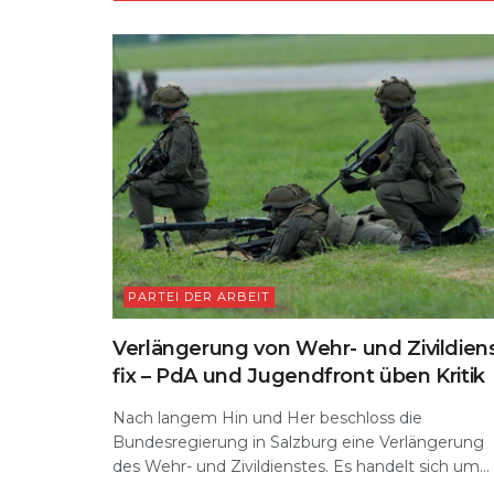
p
o
k
PARTEI DER ARBEIT
Verlängerung von Wehr- und Zivildien
fix – PdA und Jugendfront üben Kritik
Nach langem Hin und Her beschloss die
Bundesregierung in Salzburg eine Verlängerung
des Wehr- und Zivildienstes. Es handelt sich um...