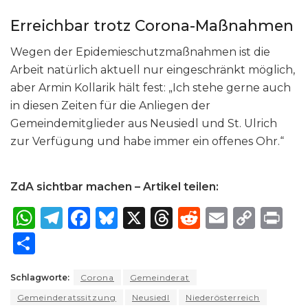
Erreichbar trotz Corona-Maßnahmen
Wegen der Epidemieschutzmaßnahmen ist die
Arbeit natürlich aktuell nur eingeschränkt möglich,
aber Armin Kollarik hält fest: „Ich stehe gerne auch
in diesen Zeiten für die Anliegen der
Gemeindemitglieder aus Neusiedl und St. Ulrich
zur Verfügung und habe immer ein offenes Ohr.“
ZdA sichtbar machen – Artikel teilen:
W
T
F
B
X
T
R
E
C
P
h
el
a
lu
h
e
m
o
ri
S
a
e
c
e
re
d
ai
p
n
h
ts
g
e
s
a
di
l
y
t
Schlagworte:
Corona
Gemeinderat
ar
Gemeinderatssitzung
A
ra
b
k
Neusiedl
d
Niederösterreich
t
Li