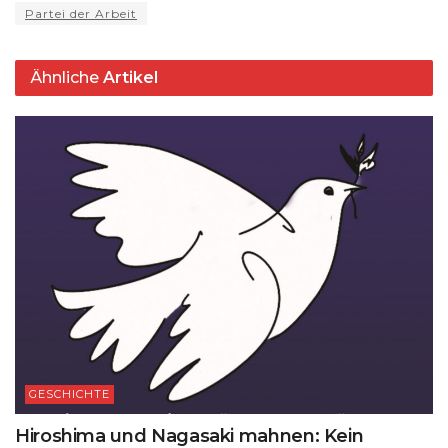
e
Partei der Arbeit
p
m
o
y
s
n
p
o
k
Ähnliche
Artikel
k
GESCHICHTE
Hiroshima und Nagasaki mahnen: Kein