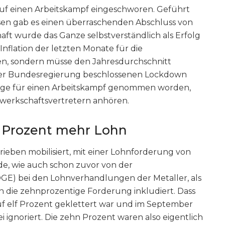
auf einen Arbeitskampf eingeschworen. Geführt
essen gab es einen überraschenden Abschluss von
aft wurde das Ganze selbstverständlich als Erfolg
 Inflation der letzten Monate für die
, sondern müsse den Jahresdurchschnitt
er Bundesregierung beschlossenen Lockdown
lage für einen Arbeitskampf genommen worden,
werkschaftsvertretern anhören.
0 Prozent mehr Lohn
ieben mobilisiert, mit einer Lohnforderung von
de, wie auch schon zuvor von der
E) bei den Lohnverhandlungen der Metaller, als
 in die zehnprozentige Forderung inkludiert. Dass
auf elf Prozent geklettert war und im September
i ignoriert. Die zehn Prozent waren also eigentlich