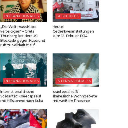
INTERNATIONALES
GESCHICHTE
„Die Welt muss Kuba
Heute:
verteidigen“ – Greta
Gedenkveranstaltungen
Thunberg kritisiert US-
zum 12. Februar 1934
Blockade gegen Kuba und
ruft zu Solidarität auf
INTERNATIONALES
INTERNATIONALES
Internationalistische
Israel beschießt
Solidarität: Kneecap reist
libanesische Wohngebiete
mit Hilfskonvoi nach Kuba
mit weißem Phosphor