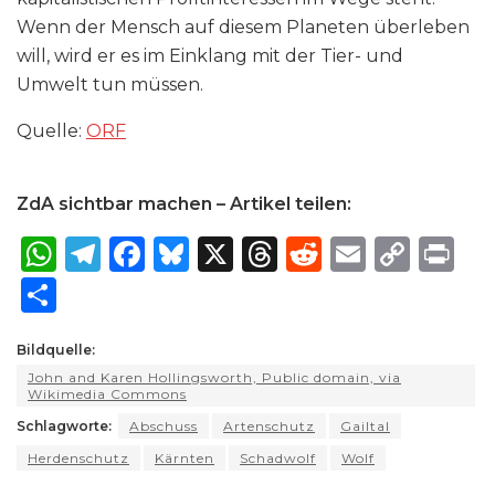
Wenn der Mensch auf diesem Planeten überleben
will, wird er es im Einklang mit der Tier- und
Umwelt tun müssen.
Quelle:
ORF
ZdA sichtbar machen – Artikel teilen:
W
T
F
B
X
T
R
E
C
P
h
el
a
lu
h
e
m
o
ri
S
a
e
c
e
re
d
ai
p
n
h
ts
g
e
s
a
di
l
y
t
Bildquelle:
ar
John and Karen Hollingsworth, Public domain, via
A
ra
b
k
d
t
Li
e
Wikimedia Commons
p
m
o
y
s
n
Schlagworte:
Abschuss
Artenschutz
Gailtal
p
o
k
Herdenschutz
Kärnten
Schadwolf
Wolf