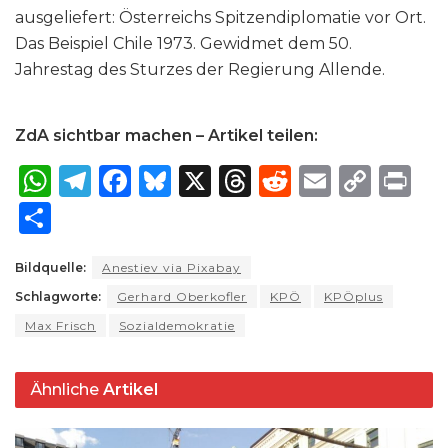
ausgeliefert: Österreichs Spitzendiplomatie vor Ort.
Das Beispiel Chile 1973. Gewidmet dem 50.
Jahrestag des Sturzes der Regierung Allende.
ZdA sichtbar machen – Artikel teilen:
W
T
F
B
X
T
R
E
C
P
h
el
a
lu
h
e
m
o
ri
S
a
e
c
e
re
d
ai
p
n
h
ts
g
e
s
a
di
l
y
t
Bildquelle:
Anestiev via Pixabay
ar
Schlagworte:
A
ra
Gerhard Oberkofler
b
k
d
KPÖ
t
KPÖplus
Li
e
Max Frisch
Sozialdemokratie
p
m
o
y
s
n
p
o
k
Ähnliche
Artikel
k