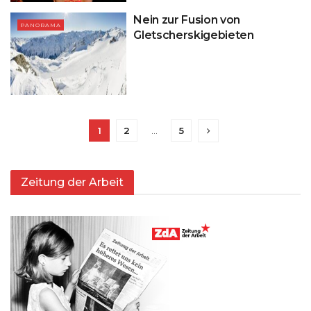
Nein zur Fusion von
PANORAMA
Gletscherskigebieten
1
2
…
5
Zeitung der Arbeit