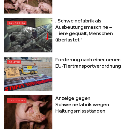
„Schweinefabrik als
PANORAMA
Ausbeutungsmaschine –
Tiere gequält, Menschen
überlastet“
Forderung nach einer neuen
POLITIK
EU-Tiertransportverordnung
Anzeige gegen
PANORAMA
Schweinefabrik wegen
Haltungsmissständen