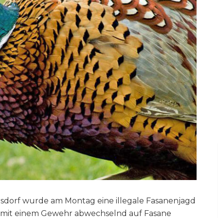
sdorf wurde am Montag eine illegale Fasanenjagd
 mit einem Gewehr abwechselnd auf Fasane