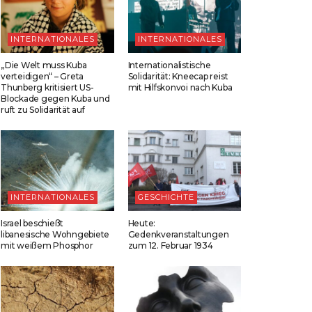
INTERNATIONALES
INTERNATIONALES
„Die Welt muss Kuba
Internationalistische
verteidigen“ – Greta
Solidarität: Kneecap reist
Thunberg kritisiert US-
mit Hilfskonvoi nach Kuba
Blockade gegen Kuba und
ruft zu Solidarität auf
INTERNATIONALES
GESCHICHTE
Israel beschießt
Heute:
libanesische Wohngebiete
Gedenkveranstaltungen
mit weißem Phosphor
zum 12. Februar 1934