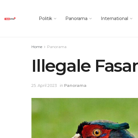
Politik
Panorama
International
Home
Panorama
Illegale Fas
25. April 2023
in
Panorama