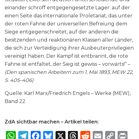
einander schroff entgegengesetzte Lager: auf der
einen Seite das internationale Proletariat, das unter
der roten Fahne der universellen Befreiung dem
Siege entgegenschreitet, auf der anderen die
besitzenden und reaktionären Klassen aller Länder,
die sich zur Verteidigung ihrer Ausbeuterprivilegien
vereinigt haben. Der Kampf ist entbrannt, die rote
Fahne ist entfaltet, der Sieg ist gewiss – vorwärts!“ –
(Den spanischen Arbeitern zum 1. Mai 1893, MEW 22,
S. 405–406)
Quelle: Karl Marx/Friedrich Engels – Werke (MEW),
Band 22
ZdA sichtbar machen – Artikel teilen:
W
T
F
B
X
T
R
E
C
P