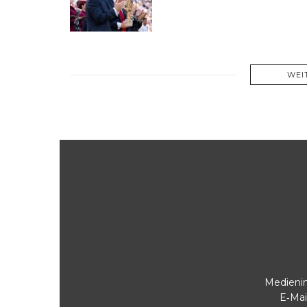
WEI
Medienin
E‑Mai