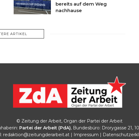
bereits auf dem Weg
nachhause
TERE ARTIKEL
© Zeitung der Arbeit, Organ der Partei der Arbeit
haberin:
Partei der Arbeit (PdA)
, Bundesbüro: Drorygasse 21, 1
l:
redaktion@zeitungderarbeit.at
|
Impressum
|
Datenschutzerk