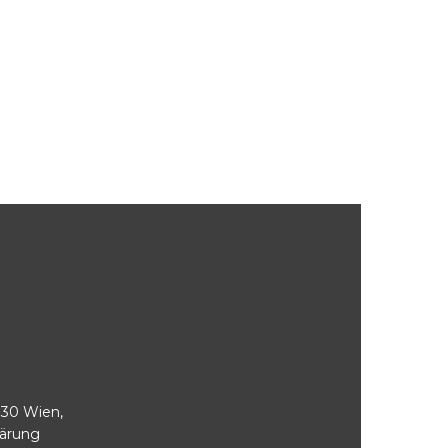
030 Wien,
lärung