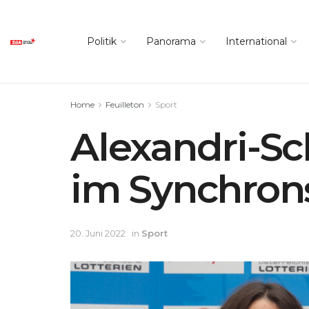
Politik
Panorama
International
Home
Feuilleton
Sport
Alexandri-S
im Synchro
20. Juni 2022
in
Sport