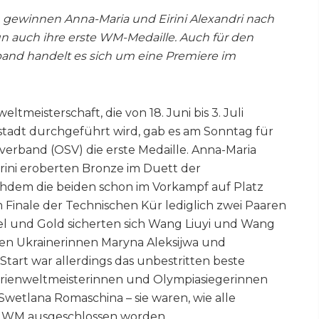
 gewinnen Anna-Maria und Eirini Alexandri nach
n auch ihre erste WM-Medaille. Auch für den
nd handelt es sich um eine Premiere im
tmeisterschaft, die von 18. Juni bis 3. Juli
tadt durchgeführt wird, gab es am Sonntag für
erband (OSV) die erste Medaille. Anna-Maria
irini eroberten Bronze im Duett der
dem die beiden schon im Vorkampf auf Platz
m Finale der Technischen Kür lediglich zwei Paaren
tel und Gold sicherten sich Wang Liuyi und Wang
rnen Ukrainerinnen Maryna Aleksijwa und
Start war allerdings das unbestritten beste
erienweltmeisterinnen und Olympiasiegerinnen
wetlana Romaschina – sie waren, wie alle
r WM ausgeschlossen worden.