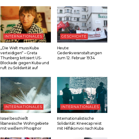
INTERNATIONALES
GESCHICHTE
„Die Welt muss Kuba
Heute:
verteidigen“ – Greta
Gedenkveranstaltungen
Thunberg kritisiert US-
zum 12. Februar 1934
Blockade gegen Kuba und
ruft zu Solidarität auf
INTERNATIONALES
INTERNATIONALES
Israel beschießt
Internationalistische
libanesische Wohngebiete
Solidarität: Kneecap reist
mit weißem Phosphor
mit Hilfskonvoi nach Kuba