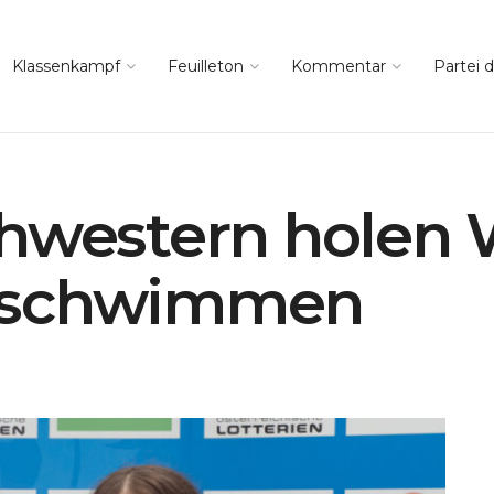
Klassenkampf
Feuilleton
Kommentar
Partei d
chwestern holen
nschwimmen